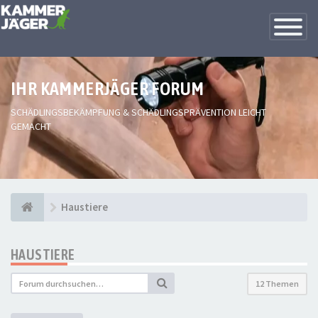
Toggle
Navigatio
IHR KAMMERJÄGER FORUM
SCHÄDLINGSBEKÄMPFUNG & SCHÄDLINGSPRÄVENTION LEICHT
GEMACHT
Haustiere
HAUSTIERE
12 Themen