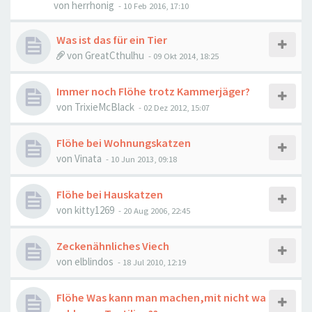
von
herrhonig
-
10 Feb 2016, 17:10
Was ist das für ein Tier
von
GreatCthulhu
-
09 Okt 2014, 18:25
Immer noch Flöhe trotz Kammerjäger?
von
TrixieMcBlack
-
02 Dez 2012, 15:07
Flöhe bei Wohnungskatzen
von
Vinata
-
10 Jun 2013, 09:18
Flöhe bei Hauskatzen
von
kitty1269
-
20 Aug 2006, 22:45
Zeckenähnliches Viech
von
elblindos
-
18 Jul 2010, 12:19
Flöhe Was kann man machen,mit nicht wa