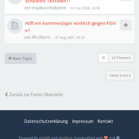
schbaren Textilien??
von
majakuschelbiene
-
14 Jan 2010, 10:38
Hilft ein kammerjäger wirklich gegen Flöh
e?
von
MrsNorris
-
27 Aug 2007, 09:25
12 Themen
New Topic
Seite
1
von
1
Zurück zur Foren-Übersicht
Datenschutzerklärung
Impressum
Kontakt
Powered By
phpBB
and
SiteSplat
, handcrafted with
and