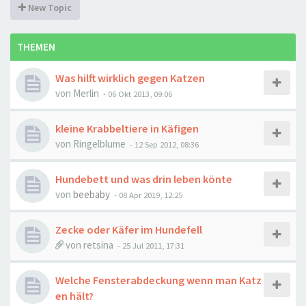
New Topic
THEMEN
Was hilft wirklich gegen Katzen
von
Merlin
-
06 Okt 2013, 09:06
kleine Krabbeltiere in Käfigen
von
Ringelblume
-
12 Sep 2012, 08:36
Hundebett und was drin leben könte
von
beebaby
-
08 Apr 2019, 12:25
Zecke oder Käfer im Hundefell
von
retsina
-
25 Jul 2011, 17:31
Welche Fensterabdeckung wenn man Katz
en hält?