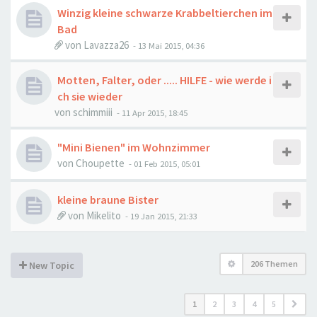
Winzig kleine schwarze Krabbeltierchen im
Bad
von
Lavazza26
-
13 Mai 2015, 04:36
Motten, Falter, oder ..... HILFE - wie werde i
ch sie wieder
von
schimmiii
-
11 Apr 2015, 18:45
"Mini Bienen" im Wohnzimmer
von
Choupette
-
01 Feb 2015, 05:01
kleine braune Bister
von
Mikelito
-
19 Jan 2015, 21:33
206 Themen
New Topic
1
2
3
4
5