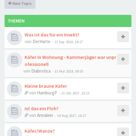
New Topic
THEMEN
Was ist das für ein Insekt?
von
DerHarte
-
13 Sep 2018, 19:17
Käfer in Wohnung - Kammerjäger war unpr
ofessionell
von
Diabrotica
-
31 Mai 2018, 09:55
Kleine braune Käfer
von
HamburgP
-
15 Okt 2017, 23:13
Ist das ein Floh?
von
Annalein
-
14 Aug 2017, 16:17
Käfer/Wanze?