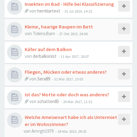
Insekten im Bad - Hilfe bei Klassifizierung
von
herrklartext
-
15 Jul 2016, 14:22
Kleine, haarige Raupen im Bett
von
TidensBarn
-
27 Okt 2013, 04:06
Käfer auf dem Balkon
von
derbalkonist
-
11 Apr 2017, 20:07
Fliegen, Mücken oder etwas anderes?
von
Sera89
-
31 Mär 2017, 13:05
Ist das? Motte oder doch was anderes?
von
schatten85
-
24 Mär 2017, 11:52
Welche Ameisenart habe ich als Untermiet
er im Wohnzimmer?
von
Arrrrgh1979
-
24 Mär 2013, 09:23