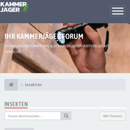
Toggle
Navigatio
IHR KAMMERJÄGER FORUM
SCHÄDLINGSBEKÄMPFUNG & SCHÄDLINGSPRÄVENTION LEICHT
GEMACHT
Insekten
INSEKTEN
206 Themen