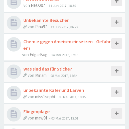
von
NEO207
-
11 Jun 2017, 18:30
Unbekannte Besucher
von
Pina97
-
13 Jun 2017, 06:22
Chemie gegen Ameisen einsetzen - Gefahr
en?
von
EdgarBug
-
24 Mai 2017, 07:15
Was sind das für Stiche?
von
Miriam
-
08 Mai 2017, 14:34
unbekannte Käfer und Larven
von
miss1sophi
-
06 Mai 2017, 10:35
Fliegenplage
von
maw91
-
03 Mai 2017, 12:51