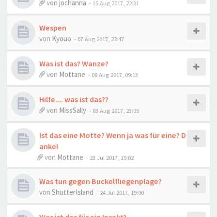
von
jochanna
-
15 Aug 2017, 22:31
Wespen
von
Kyouo
-
07 Aug 2017, 22:47
Was ist das? Wanze?
von
Mottane
-
08 Aug 2017, 09:13
Hilfe.... was ist das??
von
MissSally
-
03 Aug 2017, 23:05
Ist das eine Motte? Wenn ja was für eine? D
anke!
von
Mottane
-
23 Jul 2017, 19:02
Was tun gegen Buckelfliegenplage?
von
ShutterIsland
-
24 Jul 2017, 19:00