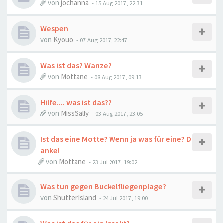
von
jochanna
-
15 Aug 2017, 22:31
Wespen
von
Kyouo
-
07 Aug 2017, 22:47
Was ist das? Wanze?
von
Mottane
-
08 Aug 2017, 09:13
Hilfe.... was ist das??
von
MissSally
-
03 Aug 2017, 23:05
Ist das eine Motte? Wenn ja was für eine? D
anke!
von
Mottane
-
23 Jul 2017, 19:02
Was tun gegen Buckelfliegenplage?
von
ShutterIsland
-
24 Jul 2017, 19:00