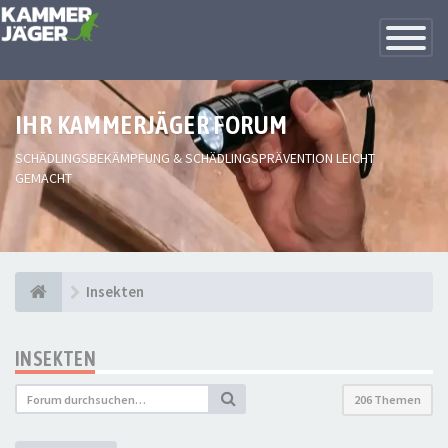
Toggle
Navigatio
IHR KAMMERJÄGER FORUM
SCHÄDLINGSBEKÄMPFUNG & SCHÄDLINGSPRÄVENTION LEICHT
GEMACHT
Insekten
INSEKTEN
206 Themen