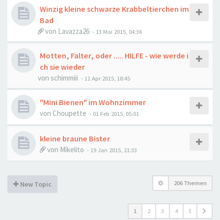
Winzig kleine schwarze Krabbeltierchen im
Bad
von
Lavazza26
-
13 Mai 2015, 04:36
Motten, Falter, oder ..... HILFE - wie werde i
ch sie wieder
von
schimmiii
-
11 Apr 2015, 18:45
"Mini Bienen" im Wohnzimmer
von
Choupette
-
01 Feb 2015, 05:01
kleine braune Bister
von
Mikelito
-
19 Jan 2015, 21:33
206 Themen
New Topic
1
2
3
4
5