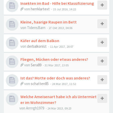
Insekten im Bad - Hilfe bei Klassifizierung
von
herrklartext
-
15 Jul 2016, 14:22
Kleine, haarige Raupen im Bett
von
TidensBarn
-
27 Okt 2013, 04:06
Käfer auf dem Balkon
von
derbalkonist
-
11 Apr 2017, 20:07
Fliegen, Mücken oder etwas anderes?
von
Sera89
-
31 Mär 2017, 13:05
Ist das? Motte oder doch was anderes?
von
schatten85
-
24 Mär 2017, 11:52
Welche Ameisenart habe ich als Untermiet
er im Wohnzimmer?
von
Arrrrgh1979
-
24 Mär 2013, 09:23