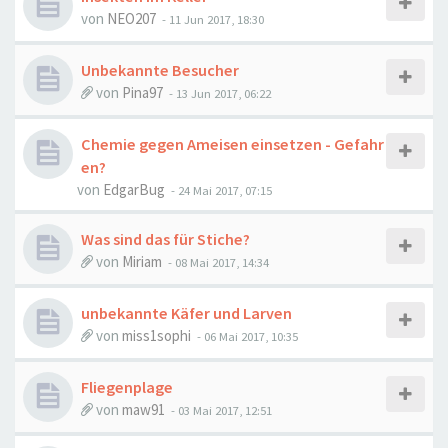
von
NEO207
-
11 Jun 2017, 18:30
Unbekannte Besucher
von
Pina97
-
13 Jun 2017, 06:22
Chemie gegen Ameisen einsetzen - Gefahr
en?
von
EdgarBug
-
24 Mai 2017, 07:15
Was sind das für Stiche?
von
Miriam
-
08 Mai 2017, 14:34
unbekannte Käfer und Larven
von
miss1sophi
-
06 Mai 2017, 10:35
Fliegenplage
von
maw91
-
03 Mai 2017, 12:51