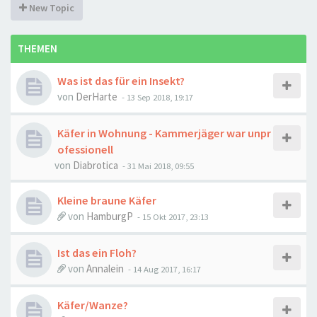
New Topic
THEMEN
Was ist das für ein Insekt?
von
DerHarte
-
13 Sep 2018, 19:17
Käfer in Wohnung - Kammerjäger war unpr
ofessionell
von
Diabrotica
-
31 Mai 2018, 09:55
Kleine braune Käfer
von
HamburgP
-
15 Okt 2017, 23:13
Ist das ein Floh?
von
Annalein
-
14 Aug 2017, 16:17
Käfer/Wanze?