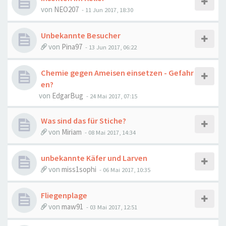
von
NEO207
-
11 Jun 2017, 18:30
Unbekannte Besucher
von
Pina97
-
13 Jun 2017, 06:22
Chemie gegen Ameisen einsetzen - Gefahr
en?
von
EdgarBug
-
24 Mai 2017, 07:15
Was sind das für Stiche?
von
Miriam
-
08 Mai 2017, 14:34
unbekannte Käfer und Larven
von
miss1sophi
-
06 Mai 2017, 10:35
Fliegenplage
von
maw91
-
03 Mai 2017, 12:51