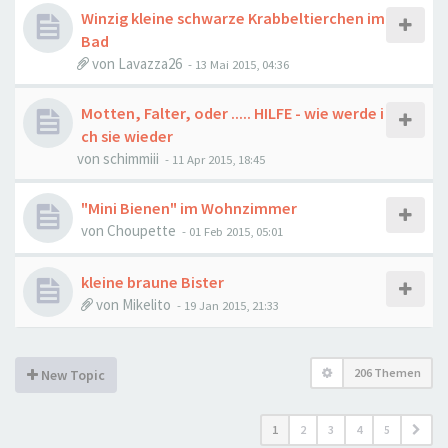
Winzig kleine schwarze Krabbeltierchen im
Bad
von
Lavazza26
-
13 Mai 2015, 04:36
Motten, Falter, oder ..... HILFE - wie werde i
ch sie wieder
von
schimmiii
-
11 Apr 2015, 18:45
"Mini Bienen" im Wohnzimmer
von
Choupette
-
01 Feb 2015, 05:01
kleine braune Bister
von
Mikelito
-
19 Jan 2015, 21:33
206 Themen
New Topic
1
2
3
4
5