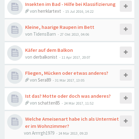
Insekten im Bad - Hilfe bei Klassifizierung
von
herrklartext
-
15 Jul 2016, 14:22
Kleine, haarige Raupen im Bett
von
TidensBarn
-
27 Okt 2013, 04:06
Käfer auf dem Balkon
von
derbalkonist
-
11 Apr 2017, 20:07
Fliegen, Mücken oder etwas anderes?
von
Sera89
-
31 Mär 2017, 13:05
Ist das? Motte oder doch was anderes?
von
schatten85
-
24 Mär 2017, 11:52
Welche Ameisenart habe ich als Untermiet
er im Wohnzimmer?
von
Arrrrgh1979
-
24 Mär 2013, 09:23