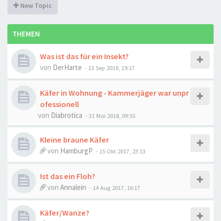
New Topic
THEMEN
Was ist das für ein Insekt?
von
DerHarte
-
13 Sep 2018, 19:17
Käfer in Wohnung - Kammerjäger war unpr
ofessionell
von
Diabrotica
-
31 Mai 2018, 09:55
Kleine braune Käfer
von
HamburgP
-
15 Okt 2017, 23:13
Ist das ein Floh?
von
Annalein
-
14 Aug 2017, 16:17
Käfer/Wanze?