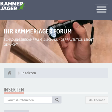
Toggle
Navigatio
IHR KAMMERJÄGER FORUM
SCHÄDLINGSBEKÄMPFUNG & SCHÄDLINGSPRÄVENTION LEICHT
GEMACHT
Insekten
INSEKTEN
206 Themen