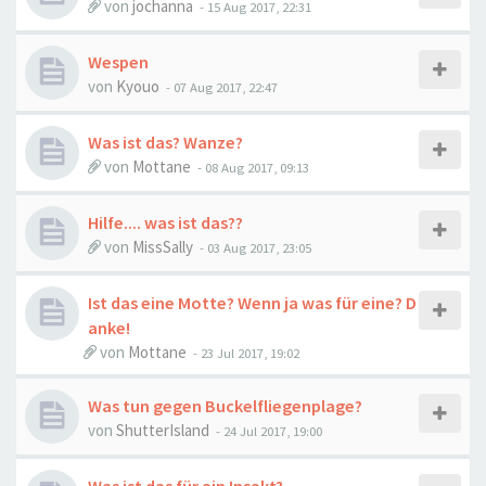
von
jochanna
-
15 Aug 2017, 22:31
Wespen
von
Kyouo
-
07 Aug 2017, 22:47
Was ist das? Wanze?
von
Mottane
-
08 Aug 2017, 09:13
Hilfe.... was ist das??
von
MissSally
-
03 Aug 2017, 23:05
Ist das eine Motte? Wenn ja was für eine? D
anke!
von
Mottane
-
23 Jul 2017, 19:02
Was tun gegen Buckelfliegenplage?
von
ShutterIsland
-
24 Jul 2017, 19:00