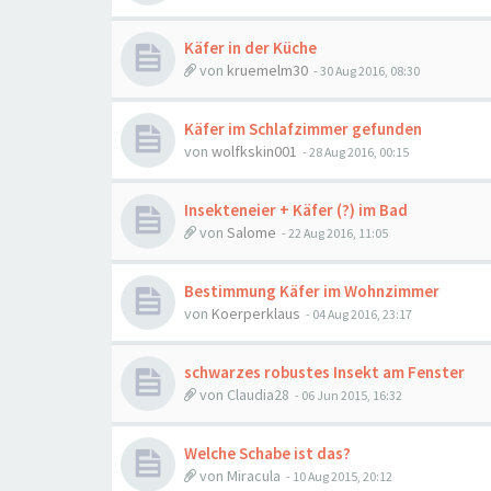
Käfer in der Küche
von
kruemelm30
-
30 Aug 2016, 08:30
Käfer im Schlafzimmer gefunden
von
wolfkskin001
-
28 Aug 2016, 00:15
Insekteneier + Käfer (?) im Bad
von
Salome
-
22 Aug 2016, 11:05
Bestimmung Käfer im Wohnzimmer
von
Koerperklaus
-
04 Aug 2016, 23:17
schwarzes robustes Insekt am Fenster
von
Claudia28
-
06 Jun 2015, 16:32
Welche Schabe ist das?
von
Miracula
-
10 Aug 2015, 20:12