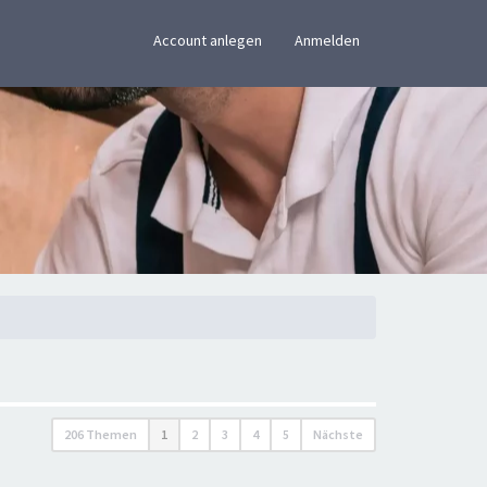
×
Account anlegen
Anmelden
206 Themen
1
2
3
4
5
Nächste