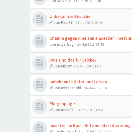
von
NEO207
-
11 Jun 2017, 18:30
Unbekannte Besucher
von
Pina97
-
13 Jun 2017, 06:22
Chemie gegen Ameisen einsetzen - Gefah
von
EdgarBug
-
24 Mai 2017, 07:15
Was sind das für Stiche?
von
Miriam
-
08 Mai 2017, 14:34
unbekannte Käfer und Larven
von
miss1sophi
-
06 Mai 2017, 10:35
Fliegenplage
von
maw91
-
03 Mai 2017, 12:51
Insekten im Bad - Hilfe bei Klassifizierung
von
herrklartext
-
15 Jul 2016, 14:22