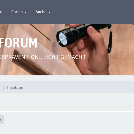
te
Forum
Suche
 FORUM
GSPRÄVENTION LEICHT GEMACHT
n
Insekten
e