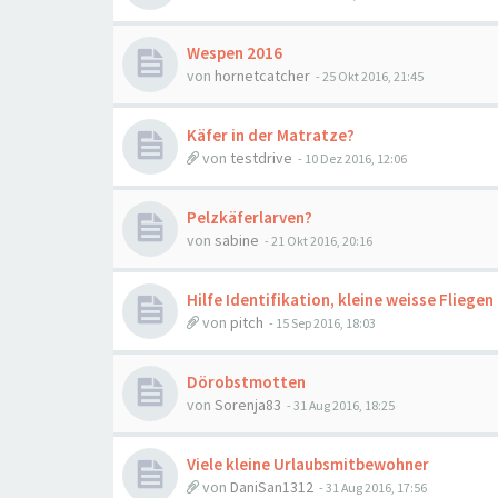
Wespen 2016
von
hornetcatcher
-
25 Okt 2016, 21:45
Käfer in der Matratze?
von
testdrive
-
10 Dez 2016, 12:06
Pelzkäferlarven?
von
sabine
-
21 Okt 2016, 20:16
Hilfe Identifikation, kleine weisse Fliegen
von
pitch
-
15 Sep 2016, 18:03
Dörobstmotten
von
Sorenja83
-
31 Aug 2016, 18:25
Viele kleine Urlaubsmitbewohner
von
DaniSan1312
-
31 Aug 2016, 17:56