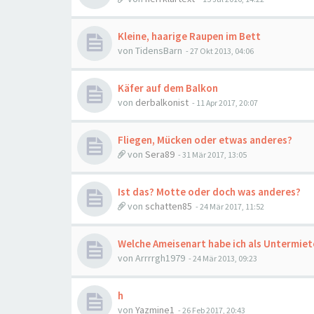
Kleine, haarige Raupen im Bett
von
TidensBarn
-
27 Okt 2013, 04:06
Käfer auf dem Balkon
von
derbalkonist
-
11 Apr 2017, 20:07
Fliegen, Mücken oder etwas anderes?
von
Sera89
-
31 Mär 2017, 13:05
Ist das? Motte oder doch was anderes?
von
schatten85
-
24 Mär 2017, 11:52
Welche Ameisenart habe ich als Untermie
von
Arrrrgh1979
-
24 Mär 2013, 09:23
h
von
Yazmine1
-
26 Feb 2017, 20:43