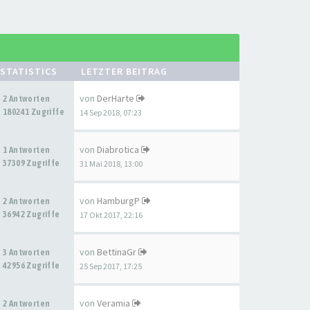
STATISTICS
LETZTER BEITRAG
von
DerHarte
2 Antworten
180241 Zugriffe
14 Sep 2018, 07:23
von
Diabrotica
1 Antworten
37309 Zugriffe
31 Mai 2018, 13:00
von
HamburgP
2 Antworten
36942 Zugriffe
17 Okt 2017, 22:16
von
BettinaGr
3 Antworten
42956 Zugriffe
25 Sep 2017, 17:25
von
Veramia
2 Antworten