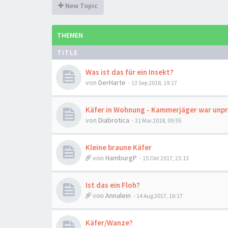
New Topic
THEMEN
TITLE
Was ist das für ein Insekt?
von
DerHarte
-
13 Sep 2018, 19:17
Käfer in Wohnung - Kammerjäger war unpr
von
Diabrotica
-
31 Mai 2018, 09:55
Kleine braune Käfer
von
HamburgP
-
15 Okt 2017, 23:13
Ist das ein Floh?
von
Annalein
-
14 Aug 2017, 16:17
Käfer/Wanze?