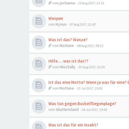
von
jochanna
-
15 Aug 2017, 22:31
Wespen
von
Kyouo
-
07 Aug 2017, 22:47
Was ist das? Wanze?
von
Mottane
-
08 Aug 2017, 09:13
Hilfe.... was ist das??
von
MissSally
-
03 Aug 2017, 23:05
Ist das eine Motte? Wenn ja was für eine?
von
Mottane
-
23 Jul 2017, 19:02
Was tun gegen Buckelfliegenplage?
von
ShutterIsland
-
24 Jul 2017, 19:00
Was ist das für ein Insekt?