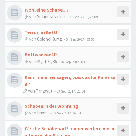
Wohl eine Schabe...?
von
Sicheristsicher
-
07 Sep 2017, 23:09
Terror im Bett!
von
ColonelKurtz
-
04 Sep 2017, 05:53
Bettwanzen?!?
von
Mystery86
-
04 Sep 2017, 08:06
Kann mir einer sagen, was das für Käfer sin
d ?
von
Tanzwut
-
03 Sep 2017, 22:04
Schaben in der Wohnung
von
Enomi
-
03 Sep 2017, 07:04
Welche Schabenart? Immer weitere Ausbr
eitung in der Sieldung