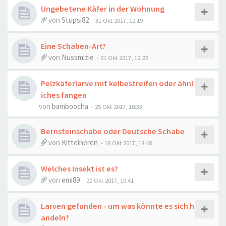
Ungebetene Käfer in der Wohnung
von
Stupsi82
-
31 Okt 2017, 12:19
Eine Schaben-Art?
von
Nussmizie
-
01 Okt 2017, 12:22
Pelzkäferlarve mit kelbestreifen oder ähnl
iches fangen
von
bamboocha
-
25 Okt 2017, 18:33
Bernsteinschabe oder Deutsche Schabe
von
Kittelneren
-
18 Okt 2017, 18:48
Welches Insekt ist es?
von
emi89
-
20 Okt 2017, 10:41
Larven gefunden - um was könnte es sich h
andeln?