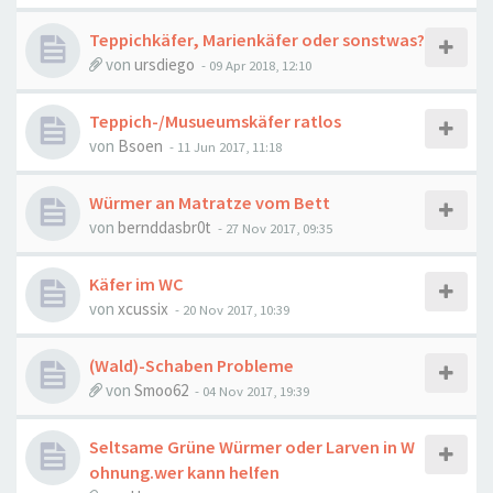
Teppichkäfer, Marienkäfer oder sonstwas?
von
ursdiego
-
09 Apr 2018, 12:10
Teppich-/Musueumskäfer ratlos
von
Bsoen
-
11 Jun 2017, 11:18
Würmer an Matratze vom Bett
von
bernddasbr0t
-
27 Nov 2017, 09:35
Käfer im WC
von
xcussix
-
20 Nov 2017, 10:39
(Wald)-Schaben Probleme
von
Smoo62
-
04 Nov 2017, 19:39
Seltsame Grüne Würmer oder Larven in W
ohnung.wer kann helfen