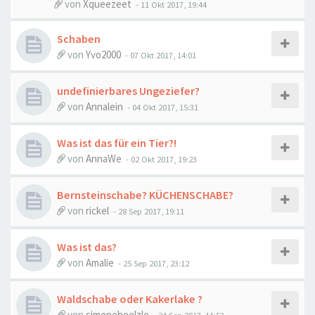
von
Xqueezeet
-
11 Okt 2017, 19:44
Schaben
von
Yvo2000
-
07 Okt 2017, 14:01
undefinierbares Ungeziefer?
von
Annalein
-
04 Okt 2017, 15:31
Was ist das für ein Tier?!
von
AnnaWe
-
02 Okt 2017, 19:23
Bernsteinschabe? KÜCHENSCHABE?
von
rickel
-
28 Sep 2017, 19:11
Was ist das?
von
Amalie
-
25 Sep 2017, 23:12
Waldschabe oder Kakerlake ?
von
simonehoelzle