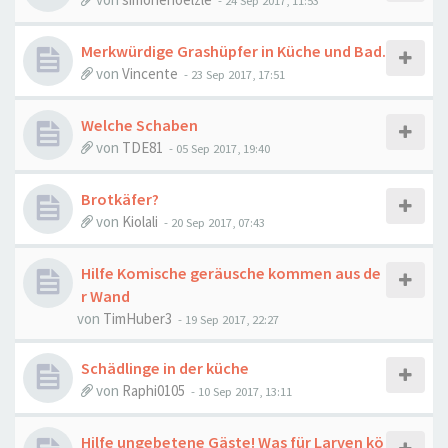
-
24 Sep 2017, 11:53
Merkwürdige Grashüpfer in Küche und Bad.
von
Vincente
-
23 Sep 2017, 17:51
Welche Schaben
von
TDE81
-
05 Sep 2017, 19:40
Brotkäfer?
von
Kiolali
-
20 Sep 2017, 07:43
Hilfe Komische geräusche kommen aus de
r Wand
von
TimHuber3
-
19 Sep 2017, 22:27
Schädlinge in der küche
von
Raphi0105
-
10 Sep 2017, 13:11
Hilfe ungebetene Gäste! Was für Larven kö