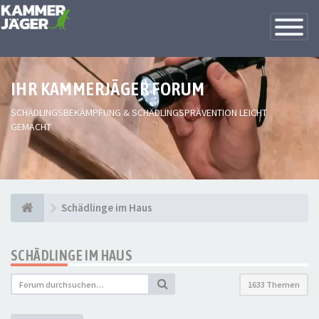
Toggle
Navigatio
IHR KAMMERJÄGER FORUM
SCHÄDLINGSBEKÄMPFUNG & SCHÄDLINGSPRÄVENTION LEICHT
GEMACHT
Schädlinge im Haus
SCHÄDLINGE IM HAUS
1633 Themen