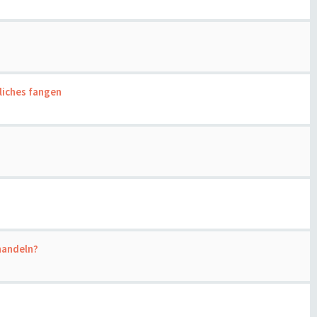
liches fangen
handeln?