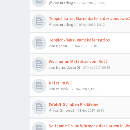
von
ursdiego
-
28 Apr 2018, 09:56
Teppichkäfer, Marienkäfer oder sonstwas
von
ursdiego
-
09 Apr 2018, 12:10
Teppich-/Musueumskäfer ratlos
von
Bsoen
-
11 Jun 2017, 11:18
Würmer an Matratze vom Bett
von
bernddasbr0t
-
27 Nov 2017, 09:35
Käfer im WC
von
xcussix
-
20 Nov 2017, 10:39
(Wald)-Schaben Probleme
von
Smoo62
-
04 Nov 2017, 19:39
Seltsame Grüne Würmer oder Larven in W