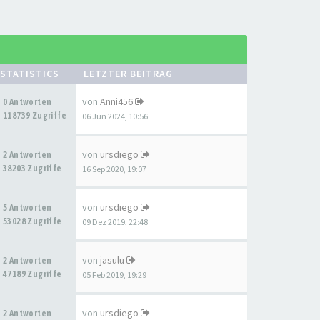
STATISTICS
LETZTER BEITRAG
von
Anni456
0 Antworten
118739 Zugriffe
06 Jun 2024, 10:56
von
ursdiego
2 Antworten
38203 Zugriffe
16 Sep 2020, 19:07
von
ursdiego
5 Antworten
53028 Zugriffe
09 Dez 2019, 22:48
von
jasulu
2 Antworten
47189 Zugriffe
05 Feb 2019, 19:29
von
ursdiego
2 Antworten