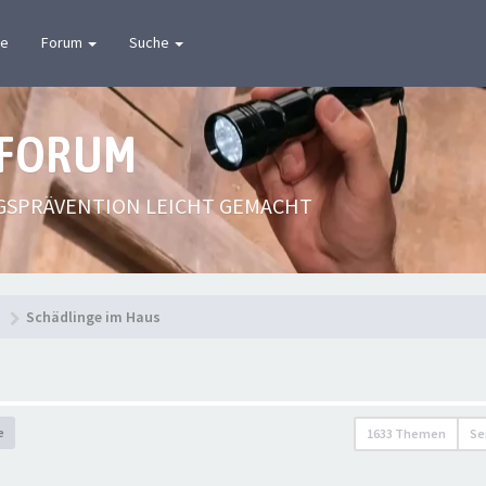
te
Forum
Suche
 FORUM
GSPRÄVENTION LEICHT GEMACHT
n
Schädlinge im Haus
e
1633 Themen
Se