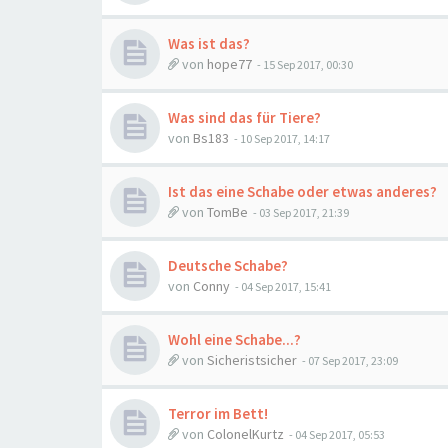
Was ist das?
von
hope77
-
15 Sep 2017, 00:30
Was sind das für Tiere?
von
Bs183
-
10 Sep 2017, 14:17
Ist das eine Schabe oder etwas anderes?
von
TomBe
-
03 Sep 2017, 21:39
Deutsche Schabe?
von
Conny
-
04 Sep 2017, 15:41
Wohl eine Schabe...?
von
Sicheristsicher
-
07 Sep 2017, 23:09
Terror im Bett!
von
ColonelKurtz
-
04 Sep 2017, 05:53