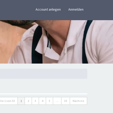
×
Account anlegen
Anmelden
ite
1
von
33
1
2
3
4
5
…
33
Nächste