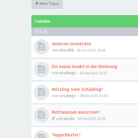
New Topic
THEMEN
TITLE
Ameisen loswerden
von
Anni456
-
06 Jun 2024, 10:56
Ein neues Insekt in der Wohnung
von
ursdiego
-
10 Sep 2020, 21:25
Nützling oder Schädling?
von
ursdiego
-
28 Okt 2019, 22:53
Bettwanzen aussitzen?
von
jasulu
-
04 Feb 2019, 20:50
Teppichkäfer?