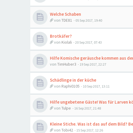
Welche Schaben
von
TDE81
-
05 Sep 2017, 19:40
Brotkäfer?
von
Kiolali
-
20 Sep 2017, 07:43
Hilfe Komische geräusche kommen aus de
von
TimHuber3
-
19 Sep 2017, 22:27
Schädlinge in der küche
von
Raphi0105
-
10 Sep 2017, 13:11
Hilfe ungebetene Gäste! Was für Larven k
von
Tulpe
-
16 Sep 2017, 21:48
Kleine Stiche. Was ist das auf dem Bild? 
von
Tobi42
-
15 Sep 2017, 12:26