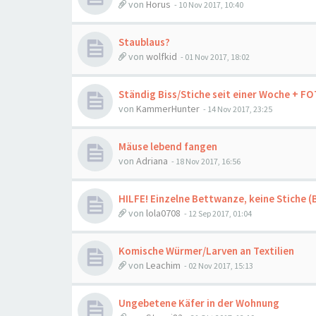
von
Horus
-
10 Nov 2017, 10:40
Staublaus?
von
wolfkid
-
01 Nov 2017, 18:02
Ständig Biss/Stiche seit einer Woche + F
von
KammerHunter
-
14 Nov 2017, 23:25
Mäuse lebend fangen
von
Adriana
-
18 Nov 2017, 16:56
HILFE! Einzelne Bettwanze, keine Stiche (B
von
lola0708
-
12 Sep 2017, 01:04
Komische Würmer/Larven an Textilien
von
Leachim
-
02 Nov 2017, 15:13
Ungebetene Käfer in der Wohnung