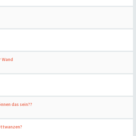
r Wand
önnen das sein??
Bettwanzen?