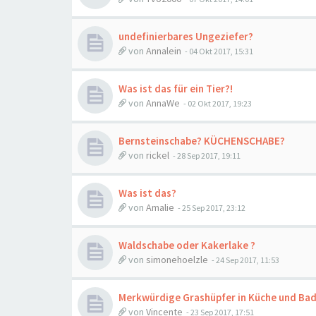
undefinierbares Ungeziefer?
von
Annalein
-
04 Okt 2017, 15:31
Was ist das für ein Tier?!
von
AnnaWe
-
02 Okt 2017, 19:23
Bernsteinschabe? KÜCHENSCHABE?
von
rickel
-
28 Sep 2017, 19:11
Was ist das?
von
Amalie
-
25 Sep 2017, 23:12
Waldschabe oder Kakerlake ?
von
simonehoelzle
-
24 Sep 2017, 11:53
Merkwürdige Grashüpfer in Küche und Bad
von
Vincente
-
23 Sep 2017, 17:51