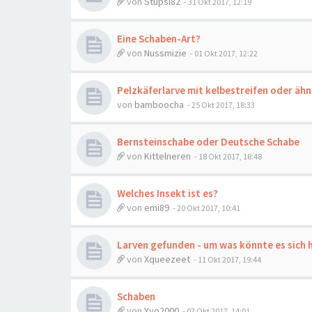
von
Stupsi82
-
31 Okt 2017, 12:19
Eine Schaben-Art?
von
Nussmizie
-
01 Okt 2017, 12:22
Pelzkäferlarve mit kelbestreifen oder ähn
von
bamboocha
-
25 Okt 2017, 18:33
Bernsteinschabe oder Deutsche Schabe
von
Kittelneren
-
18 Okt 2017, 18:48
Welches Insekt ist es?
von
emi89
-
20 Okt 2017, 10:41
Larven gefunden - um was könnte es sich 
von
Xqueezeet
-
11 Okt 2017, 19:44
Schaben
von
Yvo2000
-
07 Okt 2017, 14:01