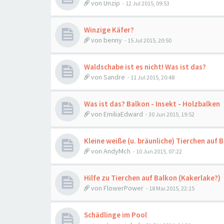
von
Unzip
-
12 Jul 2015, 09:53
Winzige Käfer?
von
benny
-
15 Jul 2015, 20:50
Waldschabe ist es nicht! Was ist das?
von
Sandre
-
11 Jul 2015, 20:48
Was ist das? Balkon - Insekt - Holzbalken
von
EmiliaEdward
-
30 Jun 2015, 19:52
Kleine weiße (u. bräunliche) Tierchen auf 
von
AndyMch
-
10 Jun 2015, 07:22
Hilfe zu Tierchen auf Balkon (Kakerlake?)
von
FlowerPower
-
18 Mai 2015, 22:15
Schädlinge im Pool