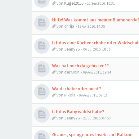
von
Kugel2016
-
12 Sep 2016, 10:31
Hilfe! Was kommt aus meiner Blumenerde
von
chrija
-
18 Apr 2016, 14:35
Ist das eine Küchenschabe oder Waldscha
von
Jenny76
-
06 Jul 2015, 18:36
Was hat mich da gebissen??
von
derOdin
-
09 Aug 2015, 19:34
Waldschabe oder nicht?
von
Rikola
-
09 Aug 2015, 09:52
Ist das Baby waldschabe?
von
Jenny76
-
21 Jul 2015, 07:50
Graues, springendes Insekt auf Balkon