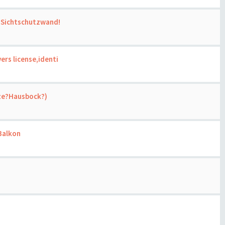
r Sichtschutzwand!
ers license,identi
nze?Hausbock?)
Balkon