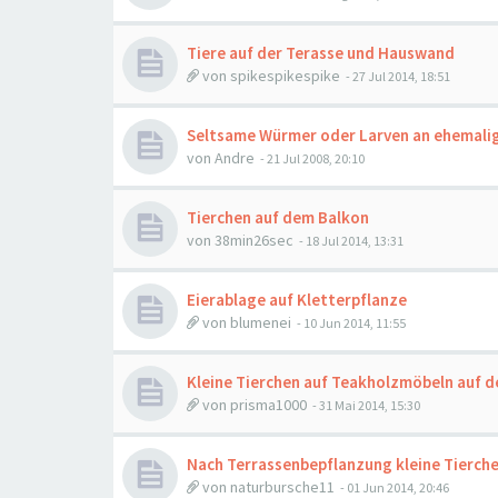
Tiere auf der Terasse und Hauswand
von
spikespikespike
-
27 Jul 2014, 18:51
Seltsame Würmer oder Larven an ehemal
von
Andre
-
21 Jul 2008, 20:10
Tierchen auf dem Balkon
von
38min26sec
-
18 Jul 2014, 13:31
Eierablage auf Kletterpflanze
von
blumenei
-
10 Jun 2014, 11:55
Kleine Tierchen auf Teakholzmöbeln auf d
von
prisma1000
-
31 Mai 2014, 15:30
Nach Terrassenbepflanzung kleine Tierche
von
naturbursche11
-
01 Jun 2014, 20:46