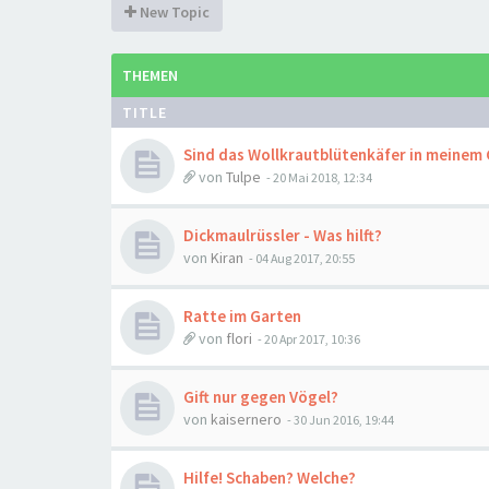
New Topic
THEMEN
TITLE
Sind das Wollkrautblütenkäfer in meinem
von
Tulpe
-
20 Mai 2018, 12:34
Dickmaulrüssler - Was hilft?
von
Kiran
-
04 Aug 2017, 20:55
Ratte im Garten
von
flori
-
20 Apr 2017, 10:36
Gift nur gegen Vögel?
von
kaisernero
-
30 Jun 2016, 19:44
Hilfe! Schaben? Welche?