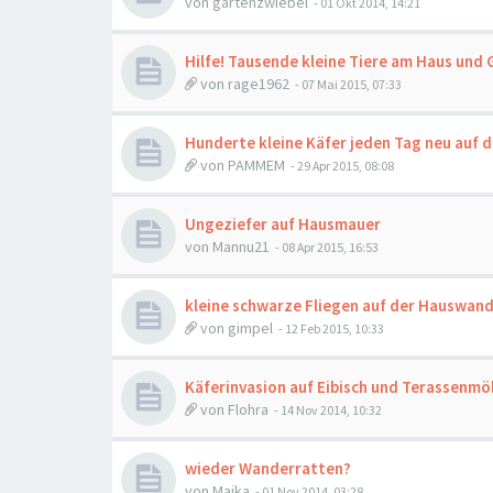
von
gartenzwiebel
-
01 Okt 2014, 14:21
Hilfe! Tausende kleine Tiere am Haus und
von
rage1962
-
07 Mai 2015, 07:33
Hunderte kleine Käfer jeden Tag neu auf d
von
PAMMEM
-
29 Apr 2015, 08:08
Ungeziefer auf Hausmauer
von
Mannu21
-
08 Apr 2015, 16:53
kleine schwarze Fliegen auf der Hauswan
von
gimpel
-
12 Feb 2015, 10:33
Käferinvasion auf Eibisch und Terassenmö
von
Flohra
-
14 Nov 2014, 10:32
wieder Wanderratten?
von
Majka
-
01 Nov 2014, 03:28