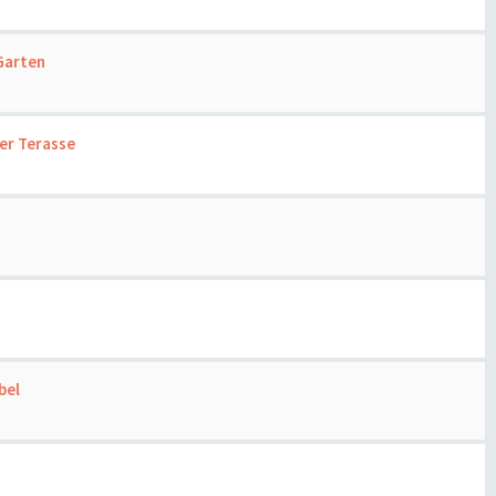
 Garten
er Terasse
d
bel