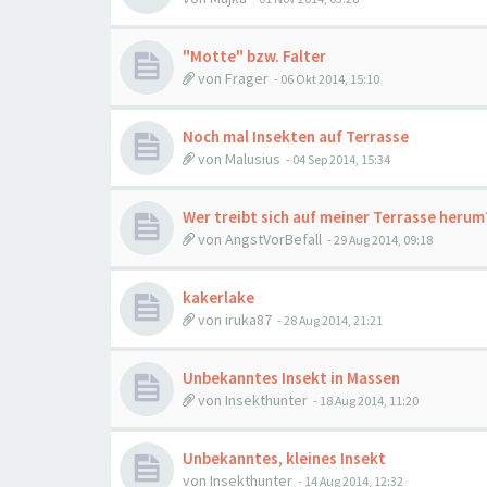
"Motte" bzw. Falter
von
Frager
-
06 Okt 2014, 15:10
Noch mal Insekten auf Terrasse
von
Malusius
-
04 Sep 2014, 15:34
Wer treibt sich auf meiner Terrasse herum
von
AngstVorBefall
-
29 Aug 2014, 09:18
kakerlake
von
iruka87
-
28 Aug 2014, 21:21
Unbekanntes Insekt in Massen
von
Insekthunter
-
18 Aug 2014, 11:20
Unbekanntes, kleines Insekt
von
Insekthunter
-
14 Aug 2014, 12:32