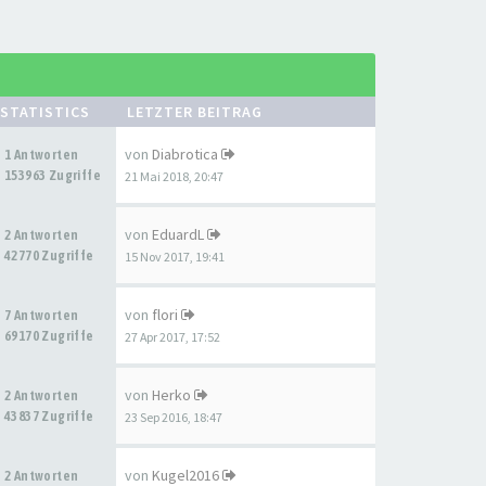
STATISTICS
LETZTER BEITRAG
von
Diabrotica
1 Antworten
153963 Zugriffe
21 Mai 2018, 20:47
von
EduardL
2 Antworten
42770 Zugriffe
15 Nov 2017, 19:41
von
flori
7 Antworten
69170 Zugriffe
27 Apr 2017, 17:52
von
Herko
2 Antworten
43837 Zugriffe
23 Sep 2016, 18:47
von
Kugel2016
2 Antworten