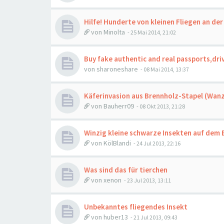
Hilfe! Hunderte von kleinen Fliegen an de
von
Minolta
-
25 Mai 2014, 21:02
Buy fake authentic and real passports,driv
von
sharoneshare
-
08 Mai 2014, 13:37
Käferinvasion aus Brennholz-Stapel (Wa
von
Bauherr09
-
08 Okt 2013, 21:28
Winzig kleine schwarze Insekten auf dem 
von
KölBlandi
-
24 Jul 2013, 22:16
Was sind das für tierchen
von
xenon
-
23 Jul 2013, 13:11
Unbekanntes fliegendes Insekt
von
huber13
-
21 Jul 2013, 09:43