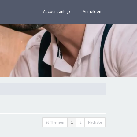
×
Account anlegen
Anmelden
96 Themen
1
2
Nächste