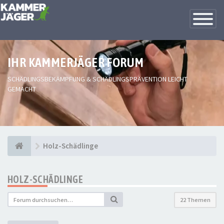
Toggle
Navigatio
IHR KAMMERJÄGER FORUM
SCHÄDLINGSBEKÄMPFUNG & SCHÄDLINGSPRÄVENTION LEICHT
GEMACHT
Holz-Schädlinge
HOLZ-SCHÄDLINGE
22 Themen