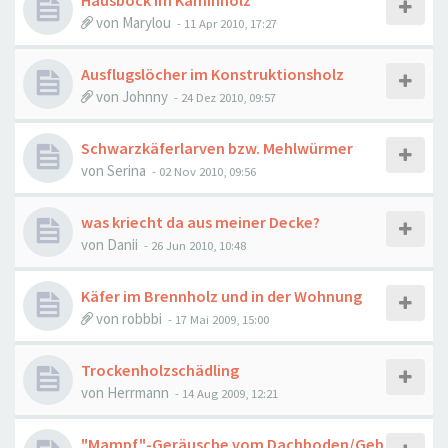
Hausbock im Kaminholz
von
Marylou
-
11 Apr 2010, 17:27
Ausflugslöcher im Konstruktionsholz
von
Johnny
-
24 Dez 2010, 09:57
Schwarzkäferlarven bzw. Mehlwürmer
von
Serina
-
02 Nov 2010, 09:56
was kriecht da aus meiner Decke?
von
Danii
-
26 Jun 2010, 10:48
Käfer im Brennholz und in der Wohnung
von
robbbi
-
17 Mai 2009, 15:00
Trockenholzschädling
von
Herrmann
-
14 Aug 2009, 12:21
"Mampf"-Geräusche vom Dachboden/Geb