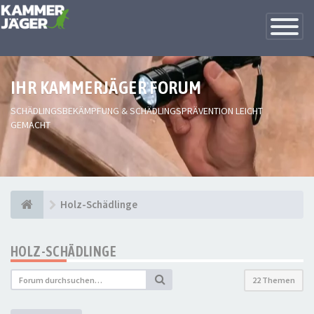
Toggle
Navigatio
IHR KAMMERJÄGER FORUM
SCHÄDLINGSBEKÄMPFUNG & SCHÄDLINGSPRÄVENTION LEICHT
GEMACHT
Holz-Schädlinge
HOLZ-SCHÄDLINGE
22 Themen