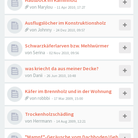
Hausbock im Kaminholz
von
Marylou
-
11 Apr 2010, 17:27
Ausflugslöcher im Konstruktionsholz
von
Johnny
-
24 Dez 2010, 09:57
Schwarzkäferlarven bzw. Mehlwürmer
von
Serina
-
02 Nov 2010, 09:56
was kriecht da aus meiner Decke?
von
Danii
-
26 Jun 2010, 10:48
Käfer im Brennholz und in der Wohnung
von
robbbi
-
17 Mai 2009, 15:00
Trockenholzschädling
von
Herrmann
-
14 Aug 2009, 12:21
"Mampf"-Geräusche vom Dachboden/Geb