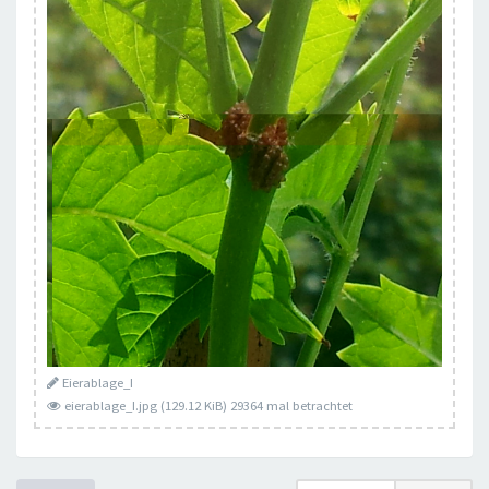
Eierablage_I
eierablage_I.jpg (129.12 KiB) 29364 mal betrachtet