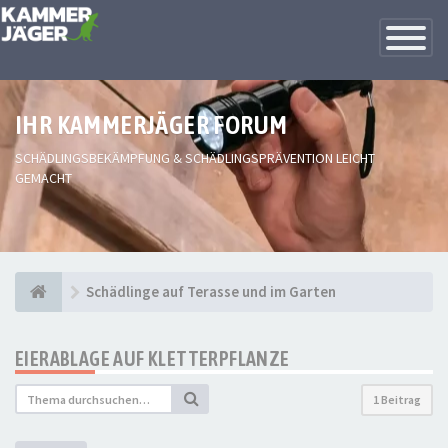
Toggle
Navigatio
IHR KAMMERJÄGER FORUM
SCHÄDLINGSBEKÄMPFUNG & SCHÄDLINGSPRÄVENTION LEICHT
GEMACHT
Schädlinge auf Terasse und im Garten
EIERABLAGE AUF KLETTERPFLANZE
1 Beitrag