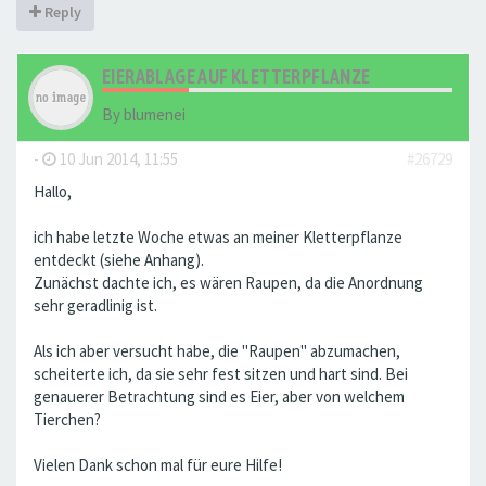
Reply
EIERABLAGE AUF KLETTERPFLANZE
By
blumenei
-
10 Jun 2014, 11:55
#26729
Hallo,
ich habe letzte Woche etwas an meiner Kletterpflanze
entdeckt (siehe Anhang).
Zunächst dachte ich, es wären Raupen, da die Anordnung
sehr geradlinig ist.
Als ich aber versucht habe, die "Raupen" abzumachen,
scheiterte ich, da sie sehr fest sitzen und hart sind. Bei
genauerer Betrachtung sind es Eier, aber von welchem
Tierchen?
Vielen Dank schon mal für eure Hilfe!