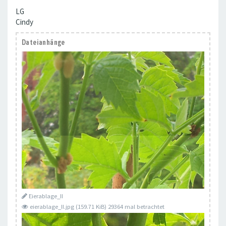
LG
Cindy
Dateianhänge
Eierablage_II
eierablage_II.jpg (159.71 KiB) 29364 mal betrachtet