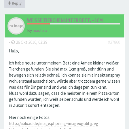
Reply
WEISSE TIERCHEN UNTER BETT, ~1CM
By
mastara
-
26 Okt 2016, 03:39
#27860
Hallo,
ich habe heute unter meinem Bett eine Armee kleiner weißer
Tierchen gefunden. Sie sind max. 1cm groß, sehr dünn und
bewegen sich relativ schnell. Ich konnte sie mit Insektenspray
wohl erstmal ausschalten, würde aber trotzdem gerne wissen
was das für Dinger sind und was ich dagegen tun kann.
Muss wohl dazu sagen, dass die meisten in einem Pizzakarton
gefunden wurden, ich weiß selber schuld und werde ich wohl
in Zukunft sofort entsorgen.
Hier noch einige Fotos:
http://abload.de/image.php?img=imageogu6t.jpeg