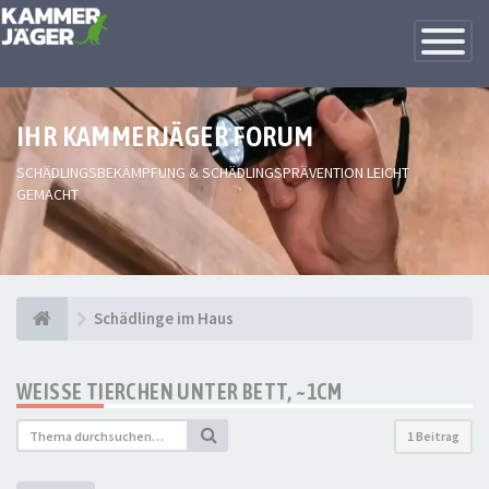
Toggle
Navigatio
IHR KAMMERJÄGER FORUM
SCHÄDLINGSBEKÄMPFUNG & SCHÄDLINGSPRÄVENTION LEICHT
GEMACHT
Schädlinge im Haus
WEISSE TIERCHEN UNTER BETT, ~1CM
1 Beitrag