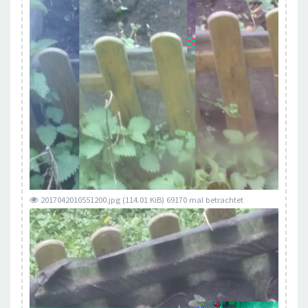
2017042010551200.jpg (114.01 KiB) 69170 mal betrachtet