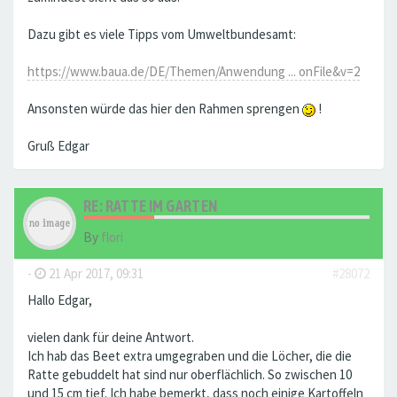
Dazu gibt es viele Tipps vom Umweltbundesamt:
https://www.baua.de/DE/Themen/Anwendung ... onFile&v=2
Ansonsten würde das hier den Rahmen sprengen
!
Gruß Edgar
RE: RATTE IM GARTEN
By
flori
-
21 Apr 2017, 09:31
#28072
Hallo Edgar,
vielen dank für deine Antwort.
Ich hab das Beet extra umgegraben und die Löcher, die die
Ratte gebuddelt hat sind nur oberflächlich. So zwischen 10
und 15 cm tief. Ich habe bemerkt, dass noch einige Kartoffeln