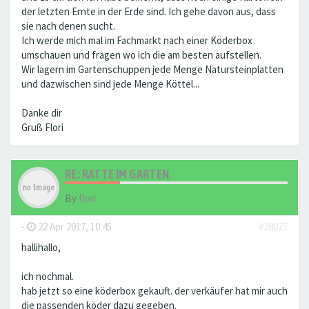
der letzten Ernte in der Erde sind. Ich gehe davon aus, dass
sie nach denen sucht.
Ich werde mich mal im Fachmarkt nach einer Köderbox
umschauen und fragen wo ich die am besten aufstellen.
Wir lagern im Gartenschuppen jede Menge Natursteinplatten
und dazwischen sind jede Menge Köttel...
Danke dir
Gruß Flori
RE: RATTE IM GARTEN
By
flori
-
22 Apr 2017, 10:45
#28075
hallihallo,
ich nochmal.
hab jetzt so eine köderbox gekauft. der verkäufer hat mir auch
die passenden köder dazu gegeben.