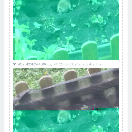
2017042010544600.jpg (97.72 KiB) 69170 mal betrachtet