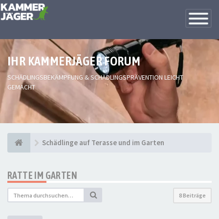
Toggle
Navigatio
IHR KAMMERJÄGER FORUM
SCHÄDLINGSBEKÄMPFUNG & SCHÄDLINGSPRÄVENTION LEICHT
GEMACHT
Schädlinge auf Terasse und im Garten
RATTE IM GARTEN
8 Beiträge