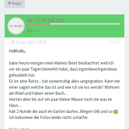
Reply
RATTE IM GARTEN
By
flori
-
20 Apr 2017, 10:36
#28063
Hallihallo,
habe heute morgen mein kleines Beet beobachtet weil ich
vor ein paar Tagen bemerkt habe, dass irgendwer/irgendwas
gebuddelt hat.
Es ist eine Ratte....hat seelenruhig alles umgegraben. Kann mir
einer sagen welche das ist und wie ich sie los werde? Wohnen
am Wald und haben einen Bach...
Hatten aber bis auf ein paar kleine Mäuse noch nie was im
Haus....
hab 2 Hunde die auch im Garten laufen...Wegen Gift und so
Ich bekomme die Fotos leider nicht schärfer.