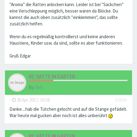
"Aroma" die Ratten anlocken kann. Leider ist bei "Säckchen"
eine Verschleppung möglich, besser wären da Blöcke. Du
kannst die auch oben zusätzlich "einklemmen", das sollte
zusätzlich helfen.
Wenn du es regelmäßig kontrollierst und keine anderen
Haustiere, Kinder usw. da sind, sollte es aber funktionieren.
Gruß Edgar
RE: RATTE IM GARTEN
By
flori
-
26 Apr 2017, 16:58
#28081
Danke....hab die Tütchen gelocht und auf die Stange gefädelt.
War heute mal gucken aber noch ist alles unberührt
RE: RATTE IM GARTEN