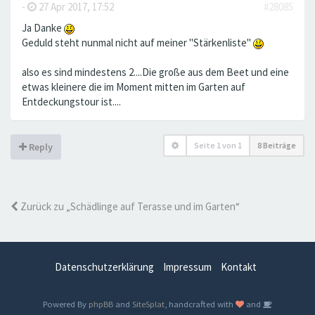
-
27 Apr 2017, 17:52
#28085
Ja Danke
Geduld steht nunmal nicht auf meiner "Stärkenliste"
also es sind mindestens 2....Die große aus dem Beet und eine
etwas kleinere die im Moment mitten im Garten auf
Entdeckungstour ist....
Seite
1
von
1
8 Beiträge
Reply
Zurück zu „Schädlinge auf Terasse und im Garten“
Datenschutzerklärung
Impressum
Kontakt
Powered By
phpBB
and
SiteSplat
, handcrafted with
and