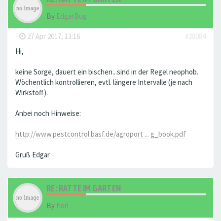
By
EdgarBug
-
27 Apr 2017, 13:16
#28084
Hi,
keine Sorge, dauert ein bischen...sind in der Regel neophob.
Wöchentlich kontrollieren, evtl. längere Intervalle (je nach
Wirkstoff).
Anbei noch Hinweise:
http://www.pestcontrol.basf.de/agroport ... g_book.pdf
Gruß Edgar
RE: RATTE IM GARTEN
By
flori