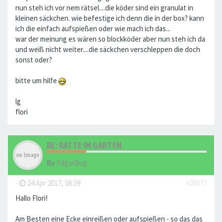
nun steh ich vor nem rätsel....die köder sind ein granulat in
kleinen säckchen. wie befestige ich denn die in der box? kann
ich die einfach aufspießen oder wie mach ich das...
war der meinung es wären so blockköder aber nun steh ich da
und weiß nicht weiter....die säckchen verschleppen die doch
sonst oder?
bitte um hilfe
lg
flori
RE: RATTE IM GARTEN
By
EdgarBug
-
24 Apr 2017, 08:39
#28077
Hallo Flori!
Am Besten eine Ecke einreißen oder aufspießen - so das das