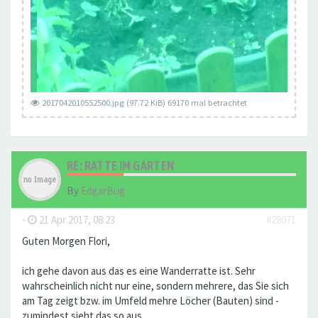
2017042010552500.jpg (97.72 KiB) 69170 mal betrachtet
RE: RATTE IM GARTEN
By
EdgarBug
-
21 Apr 2017, 08:23
#28071
Guten Morgen Flori,
ich gehe davon aus das es eine Wanderratte ist. Sehr
wahrscheinlich nicht nur eine, sondern mehrere, das Sie sich
am Tag zeigt bzw. im Umfeld mehre Löcher (Bauten) sind -
zumindest sieht das so aus.