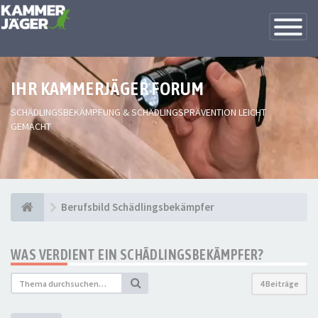
Toggle
Navigatio
IHR KAMMERJÄGER FORUM
SCHÄDLINGSBEKÄMPFUNG & SCHÄDLINGSPRÄVENTION LEICHT
GEMACHT
Berufsbild Schädlingsbekämpfer
WAS VERDIENT EIN SCHÄDLINGSBEKÄMPFER?
4 Beiträge