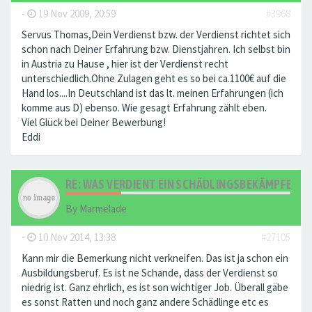
-
19 Nov 2009, 20:59
#3968
Servus Thomas,Dein Verdienst bzw. der Verdienst richtet sich
schon nach Deiner Erfahrung bzw. Dienstjahren. Ich selbst bin
in Austria zu Hause , hier ist der Verdienst recht
unterschiedlich.Ohne Zulagen geht es so bei ca.1100€ auf die
Hand los....In Deutschland ist das lt. meinen Erfahrungen (ich
komme aus D) ebenso. Wie gesagt Erfahrung zählt eben.
Viel Glück bei Deiner Bewerbung!
Eddi
RE: WAS VERDIENT EIN SCHÄDLINGSBEKÄMPFER?
By
Marmelade
-
10 Nov 2014, 13:38
#27105
Kann mir die Bemerkung nicht verkneifen. Das ist ja schon ein
Ausbildungsberuf. Es ist ne Schande, dass der Verdienst so
niedrig ist. Ganz ehrlich, es ist son wichtiger Job. Überall gäbe
es sonst Ratten und noch ganz andere Schädlinge etc es