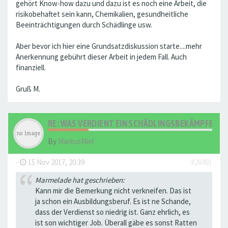
gehört Know-how dazu und dazu ist es noch eine Arbeit, die
risikobehaftet sein kann, Chemikalien, gesundheitliche
Beeinträchtigungen durch Schädlinge usw.
Aber bevor ich hier eine Grundsatzdiskussion starte....mehr
Anerkennung gebührt dieser Arbeit in jedem Fall. Auch
finanziell.
Gruß M.
RE: WAS VERDIENT EIN SCHÄDLINGSBEKÄMPFER?
By
MarkusMiel
-
15 Nov 2017, 20:39
#28491
Marmelade hat geschrieben:
Kann mir die Bemerkung nicht verkneifen. Das ist
ja schon ein Ausbildungsberuf. Es ist ne Schande,
dass der Verdienst so niedrig ist. Ganz ehrlich, es
ist son wichtiger Job. Überall gäbe es sonst Ratten