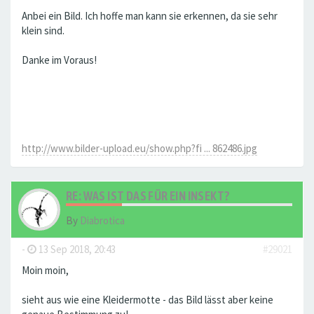
Anbei ein Bild. Ich hoffe man kann sie erkennen, da sie sehr
klein sind.
Danke im Voraus!
http://www.bilder-upload.eu/show.php?fi ... 862486.jpg
RE: WAS IST DAS FÜR EIN INSEKT?
By
Diabrotica
-
13 Sep 2018, 20:43
#29021
Moin moin,
sieht aus wie eine Kleidermotte - das Bild lässt aber keine