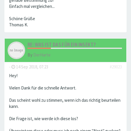
genaue Bestimmung zu!
Einfach mal vergleichen...
Schöne Grüße
Thomas K.
RE: WAS IST DAS FÜR EIN INSEKT?
By
DerHarte
-
14 Sep 2018, 07:23
#29023
Hey!
Vielen Dank für die schnelle Antwort.
Das scheint wohl zu stimmen, wenn ich das richtig beurteilen
kann.
Die Frage ist, wie werde ich diese los?
Überwintern diese oder muss ich nach einem "Nest" gucken?