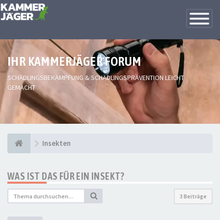
Toggle
Navigatio
IHR KAMMERJÄGER FORUM
SCHÄDLINGSBEKÄMPFUNG & SCHÄDLINGSPRÄVENTION LEICHT
GEMACHT
Insekten
WAS IST DAS FÜR EIN INSEKT?
3 Beiträge