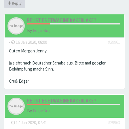
Reply
RE: IST ES ETWA EINE KAKERLAKE ?
By
EdgarBug
-
16 Jan 2020, 08:00
#29961
Guten Morgen Jenny,
ja sieht nach Deutscher Schabe aus. Bitte mal googlen.
Bekämpfung macht Sinn.
Gruß Edgar
RE: IST ES ETWA EINE KAKERLAKE ?
By
EdgarBug
-
17 Jan 2020, 07:41
#29963