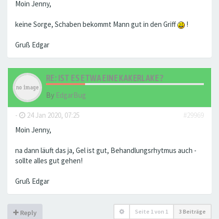
Moin Jenny,
keine Sorge, Schaben bekommt Mann gut in den Griff
!
Gruß Edgar
RE: IST ES ETWA EINE KAKERLAKE ?
By
EdgarBug
-
24 Jan 2020, 07:25
#29969
Moin Jenny,
na dann läuft das ja, Gel ist gut, Behandlungsrhytmus auch -
sollte alles gut gehen!
Gruß Edgar
Seite
1
von
1
3 Beiträge
Reply