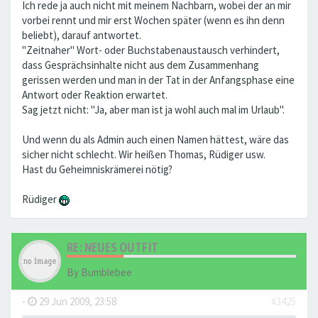
Ich rede ja auch nicht mit meinem Nachbarn, wobei der an mir
vorbei rennt und mir erst Wochen später (wenn es ihn denn
beliebt), darauf antwortet.
"Zeitnaher" Wort- oder Buchstabenaustausch verhindert,
dass Gesprächsinhalte nicht aus dem Zusammenhang
gerissen werden und man in der Tat in der Anfangsphase eine
Antwort oder Reaktion erwartet.
Sag jetzt nicht: "Ja, aber man ist ja wohl auch mal im Urlaub".
Und wenn du als Admin auch einen Namen hättest, wäre das
sicher nicht schlecht. Wir heißen Thomas, Rüdiger usw.
Hast du Geheimniskrämerei nötig?
Rüdiger
RE: NEUES OUTFIT
By
Bumblebee
-
29 Jun 2009, 23:58
#3425