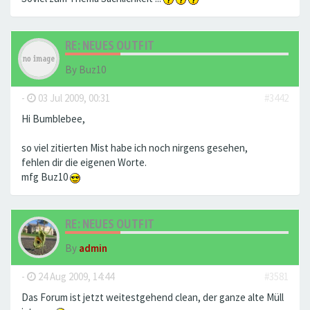
RE: NEUES OUTFIT
By
Buz10
-
03 Jul 2009, 00:31
#3442
Hi Bumblebee,
so viel zitierten Mist habe ich noch nirgens gesehen,
fehlen dir die eigenen Worte.
mfg Buz10
RE: NEUES OUTFIT
By
admin
-
24 Aug 2009, 14:44
#3581
Das Forum ist jetzt weitestgehend clean, der ganze alte Müll