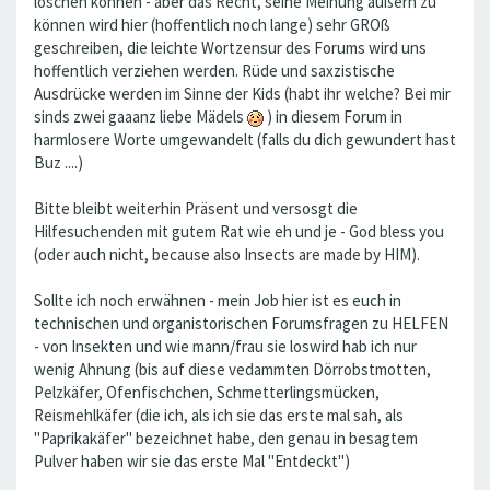
löschen können - aber das Recht, seine Meinung äußern zu
können wird hier (hoffentlich noch lange) sehr GROß
geschreiben, die leichte Wortzensur des Forums wird uns
hoffentlich verziehen werden. Rüde und saxzistische
Ausdrücke werden im Sinne der Kids (habt ihr welche? Bei mir
sinds zwei gaaanz liebe Mädels
) in diesem Forum in
harmlosere Worte umgewandelt (falls du dich gewundert hast
Buz ....)
Bitte bleibt weiterhin Präsent und versosgt die
Hilfesuchenden mit gutem Rat wie eh und je - God bless you
(oder auch nicht, because also Insects are made by HIM).
Sollte ich noch erwähnen - mein Job hier ist es euch in
technischen und organistorischen Forumsfragen zu HELFEN
- von Insekten und wie mann/frau sie loswird hab ich nur
wenig Ahnung (bis auf diese vedammten Dörrobstmotten,
Pelzkäfer, Ofenfischchen, Schmetterlingsmücken,
Reismehlkäfer (die ich, als ich sie das erste mal sah, als
"Paprikakäfer" bezeichnet habe, den genau in besagtem
Pulver haben wir sie das erste Mal "Entdeckt")