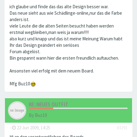
ich glaube und finde das das alte Design besser war.
Das neue sieht aus wie Schädlinge-online,nur das die Farbe
anders ist.
viele Leute die die alten Seiten besucht haben werden
erstmal wegbleiben,man weis ja warum!!!!
also kurz und knapp und das ist meine Meinung Warum habt
Ihr das Design geändert ein seriöses
Forum abgelöst.
Bin gespannt wann hier die ersten freundlich auftauchen.
Ansonsten viel erfolg mit dem neuem Board.
Mfg Buz10
RE: NEUES OUTFIT
By
Buz10
-
22 Jun 2009, 14:25
#3391
Hi an den verantwortlichen des Boards,