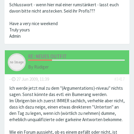
Schlusswort - wenn hier mal einer rumstänkert - lasst euch
davon bitte nicht anstecken. Seid ihr Profis???
Have a very nice weekend
Truly yours
Admin
RE: NEUES OUTFIT
By
Rüdiger
-
27 Jun 2009, 11:39
#3417
Ich werde jetzt mal zu dem "(Argumentations)-niveau" nichts
sagen. Sonst könnte das evtl. ein Bumerang werden.
Im Übrigen bin ich zuerst IMMER sachlich, verhehle aber nicht,
dass ich dazu neige, einen etwas direkteren "Unterton" an
den Tag zu legen, wenn ich (wörtlich zu nehmen) dumme,
erheblich unqualifizierte oder garkeine Antworten bekomme.
Wie ein Forum aussieht, ob es einem gefällt oder nicht, ist