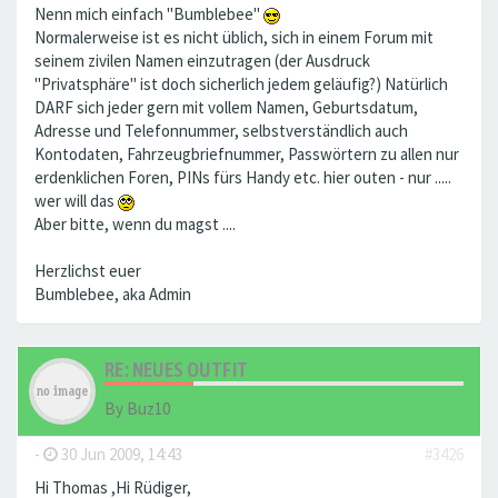
Nenn mich einfach "Bumblebee"
Normalerweise ist es nicht üblich, sich in einem Forum mit
seinem zivilen Namen einzutragen (der Ausdruck
"Privatsphäre" ist doch sicherlich jedem geläufig?) Natürlich
DARF sich jeder gern mit vollem Namen, Geburtsdatum,
Adresse und Telefonnummer, selbstverständlich auch
Kontodaten, Fahrzeugbriefnummer, Passwörtern zu allen nur
erdenklichen Foren, PINs fürs Handy etc. hier outen - nur .....
wer will das
Aber bitte, wenn du magst ....
Herzlichst euer
Bumblebee, aka Admin
RE: NEUES OUTFIT
By
Buz10
-
30 Jun 2009, 14:43
#3426
Hi Thomas ,Hi Rüdiger,