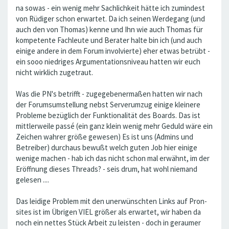
na sowas - ein wenig mehr Sachlichkeit hätte ich zumindest
von Rüdiger schon erwartet. Da ich seinen Werdegang (und
auch den von Thomas) kenne und Ihn wie auch Thomas für
kompetente Fachleute und Berater halte bin ich (und auch
einige andere in dem Forum involvierte) eher etwas betrübt -
ein sooo niedriges Argumentationsniveau hatten wir euch
nicht wirklich zugetraut.
Was die PN's betrifft - zugegebenermaßen hatten wir nach
der Forumsumstellung nebst Serverumzug einige kleinere
Probleme bezüglich der Funktionalität des Boards. Das ist
mittlerweile passé (ein ganz klein wenig mehr Geduld wäre ein
Zeichen wahrer größe gewesen) Es ist uns (Admins und
Betreiber) durchaus bewußt welch guten Job hier einige
wenige machen - hab ich das nicht schon mal erwähnt, im der
Eröffnung dieses Threads? - seis drum, hat wohl niemand
gelesen ....
Das leidige Problem mit den unerwünschten Links auf Pron-
sites ist im Übrigen VIEL größer als erwartet, wir haben da
noch ein nettes Stück Arbeit zu leisten - doch in geraumer