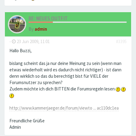
RE: NEUES OUTFIT
By
admin
-
23 Jun 2009, 11:01
#3395
Hallo Buzzi,
bislang scheint das ja nur deine Meinung zu sein (wenn man
etwas wiederholt wird es dadurch nicht richtiger) - ist dann
denn wirklich so das du berechtigt bist für VIELE der
Forumsnutzer zu sprechen?
Zudem möchte ich dich BITTEN die Forumsregeln lesen
http://www.kammerjaeger.de/forum/viewto ... ac110dc1ea
Freundliche Grüße
Admin