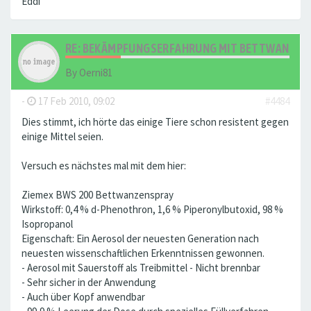
Eddi
RE: BEKÄMPFUNGSERFAHRUNG MIT BETTWANZEN ..
By
Oerni81
-
17 Feb 2010, 09:02
#4484
Dies stimmt, ich hörte das einige Tiere schon resistent gegen
einige Mittel seien.
Versuch es nächstes mal mit dem hier:
Ziemex BWS 200 Bettwanzenspray
Wirkstoff: 0,4 % d-Phenothron, 1,6 % Piperonylbutoxid, 98 %
Isopropanol
Eigenschaft: Ein Aerosol der neuesten Generation nach
neuesten wissenschaftlichen Erkenntnissen gewonnen.
- Aerosol mit Sauerstoff als Treibmittel - Nicht brennbar
- Sehr sicher in der Anwendung
- Auch über Kopf anwendbar