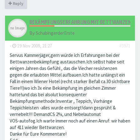
Reply
BEKÄMPFUNGSERFAHRUNG MIT BETTWANZEN .....
By
SchabingerderErste
-
19 Nov 2009, 21:27
#3971
Servus Kammerjäger,gern würde ich Erfahrungen bei der
Bettwanzenbekämpfung austauschen.Ich selbst habe seit
einigen Jahren das Gefühl , das die Viecher resistenzen
gegen die erlaubten Mittel aufbauen.Ich hatte unlängst ein
Fall in einem Wiener Hotel (recht starker Befall ca.30 sichtbare
Tiere!!)wo ich 3x eine Bekämpfung im gleichen Zimmer
hatte!und das bei alsolut konsequenter
Bekämpfungsmethode:Inventar , Teppich, Vorhänge
Teppichleisten -alles wurde entsorgt!dann gesprüht &
vernebelt!!! DemandCS 2%, und Nebelautomat
VOS-autofog.Ich warte immer noch auf einen Anruf: wir haben
auf 411 wieder Bettwanzen.
Danke für Eure Kommentare!