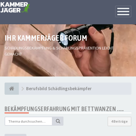
Toggle
Navigatio
IHR KAMMERJÄGER FORUM
SCHÄDLINGSBEKÄMPFUNG & SCHÄDLINGSPRÄVENTION LEICHT
GEMACHT
Berufsbild Schädlingsbekämpfer
BEKÄMPFUNGSERFAHRUNG MIT BETTWANZEN .....
4 Beiträge