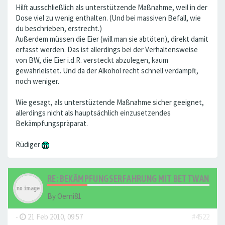
Hilft ausschließlich als unterstützende Maßnahme, weil in der
Dose viel zu wenig enthalten. (Und bei massiven Befall, wie
du beschrieben, erstrecht.)
Außerdem müssen die Eier (will man sie abtöten), direkt damit
erfasst werden. Das ist allerdings bei der Verhaltensweise
von BW, die Eier i.d.R. versteckt abzulegen, kaum
gewährleistet. Und da der Alkohol recht schnell verdampft,
noch weniger.
Wie gesagt, als unterstüztende Maßnahme sicher geeignet,
allerdings nicht als hauptsächlich einzusetzendes
Bekämpfungspräparat.
Rüdiger
RE: BEKÄMPFUNGSERFAHRUNG MIT BETTWANZEN ..
By
Oerni81
-
21 Feb 2010, 09:57
#4522