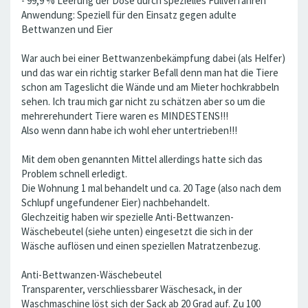
- 99,9 % Leerung der Dose durch spezielles Füllverfahren
Anwendung: Speziell für den Einsatz gegen adulte
Bettwanzen und Eier
War auch bei einer Bettwanzenbekämpfung dabei (als Helfer)
und das war ein richtig starker Befall denn man hat die Tiere
schon am Tageslicht die Wände und am Mieter hochkrabbeln
sehen. Ich trau mich gar nicht zu schätzen aber so um die
mehrerehundert Tiere waren es MINDESTENS!!!
Also wenn dann habe ich wohl eher untertrieben!!!
Mit dem oben genannten Mittel allerdings hatte sich das
Problem schnell erledigt.
Die Wohnung 1 mal behandelt und ca. 20 Tage (also nach dem
Schlupf ungefundener Eier) nachbehandelt.
Glechzeitig haben wir spezielle Anti-Bettwanzen-
Wäschebeutel (siehe unten) eingesetzt die sich in der
Wäsche auflösen und einen speziellen Matratzenbezug.
Anti-Bettwanzen-Wäschebeutel
Transparenter, verschliessbarer Wäschesack, in der
Waschmaschine löst sich der Sack ab 20 Grad auf. Zu 100