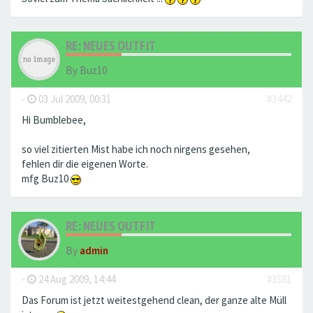
RE: NEUES OUTFIT
By
Buz10
-
03 Jul 2009, 00:31
#3442
Hi Bumblebee,
so viel zitierten Mist habe ich noch nirgens gesehen,
fehlen dir die eigenen Worte.
mfg Buz10
RE: NEUES OUTFIT
By
admin
-
24 Aug 2009, 14:44
#3581
Das Forum ist jetzt weitestgehend clean, der ganze alte Müll