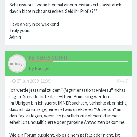
Schlusswort - wenn hier mal einer rumstänkert - lasst euch
davon bitte nicht anstecken. Seid ihr Profis???
Have a very nice weekend
Truly yours
Admin
RE: NEUES OUTFIT
By
Rüdiger
-
27 Jun 2009, 11:39
#3417
Ich werde jetzt mal zu dem "(Argumentations)-niveau" nichts
sagen. Sonst könnte das evtl. ein Bumerang werden.
Im Übrigen bin ich zuerst IMMER sachlich, verhehle aber nicht,
dass ich dazu neige, einen etwas direkteren "Unterton" an
den Tag zu legen, wenn ich (wörtlich zu nehmen) dumme,
erheblich unqualifizierte oder garkeine Antworten bekomme.
Wie ein Forum aussieht, ob es einem gefällt oder nicht, ist