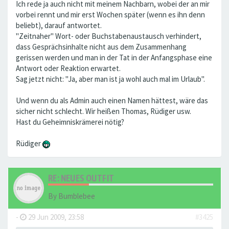
Ich rede ja auch nicht mit meinem Nachbarn, wobei der an mir
vorbei rennt und mir erst Wochen später (wenn es ihn denn
beliebt), darauf antwortet.
"Zeitnaher" Wort- oder Buchstabenaustausch verhindert,
dass Gesprächsinhalte nicht aus dem Zusammenhang
gerissen werden und man in der Tat in der Anfangsphase eine
Antwort oder Reaktion erwartet.
Sag jetzt nicht: "Ja, aber man ist ja wohl auch mal im Urlaub".
Und wenn du als Admin auch einen Namen hättest, wäre das
sicher nicht schlecht. Wir heißen Thomas, Rüdiger usw.
Hast du Geheimniskrämerei nötig?
Rüdiger
RE: NEUES OUTFIT
By
Bumblebee
-
29 Jun 2009, 23:58
#3425