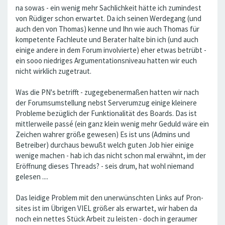
na sowas - ein wenig mehr Sachlichkeit hätte ich zumindest
von Rüdiger schon erwartet. Da ich seinen Werdegang (und
auch den von Thomas) kenne und Ihn wie auch Thomas für
kompetente Fachleute und Berater halte bin ich (und auch
einige andere in dem Forum involvierte) eher etwas betrübt -
ein sooo niedriges Argumentationsniveau hatten wir euch
nicht wirklich zugetraut.
Was die PN's betrifft - zugegebenermaßen hatten wir nach
der Forumsumstellung nebst Serverumzug einige kleinere
Probleme bezüglich der Funktionalität des Boards. Das ist
mittlerweile passé (ein ganz klein wenig mehr Geduld wäre ein
Zeichen wahrer größe gewesen) Es ist uns (Admins und
Betreiber) durchaus bewußt welch guten Job hier einige
wenige machen - hab ich das nicht schon mal erwähnt, im der
Eröffnung dieses Threads? - seis drum, hat wohl niemand
gelesen ....
Das leidige Problem mit den unerwünschten Links auf Pron-
sites ist im Übrigen VIEL größer als erwartet, wir haben da
noch ein nettes Stück Arbeit zu leisten - doch in geraumer