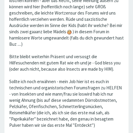
löschen können - aber das Recht, seine Meinung äußern zu
können wird hier (hoffentlich noch lange) sehr GROß
geschreiben, die leichte Wortzensur des Forums wird uns
hoffentlich verziehen werden. Rüde und saxzistische
Ausdrücke werden im Sinne der Kids (habt ihr welche? Bei mir
sinds zwei gaaanz liebe Mädels
) in diesem Forum in
harmlosere Worte umgewandelt (falls du dich gewundert hast
Buz ....)
Bitte bleibt weiterhin Präsent und versosgt die
Hilfesuchenden mit gutem Rat wie eh und je - God bless you
(oder auch nicht, because also Insects are made by HIM).
Sollte ich noch erwähnen - mein Job hier ist es euch in
technischen und organistorischen Forumsfragen zu HELFEN
- von Insekten und wie mann/frau sie loswird hab ich nur
wenig Ahnung (bis auf diese vedammten Dörrobstmotten,
Pelzkäfer, Ofenfischchen, Schmetterlingsmücken,
Reismehlkäfer (die ich, als ich sie das erste mal sah, als
"Paprikakäfer" bezeichnet habe, den genau in besagtem
Pulver haben wir sie das erste Mal "Entdeckt")