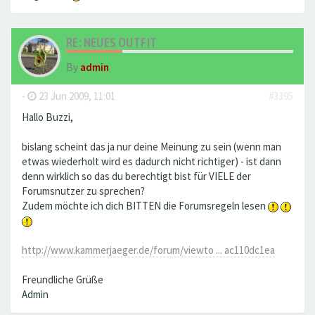
RE: NEUES OUTFIT
By
admin
-
23 Jun 2009, 11:01
#3395
Hallo Buzzi,
bislang scheint das ja nur deine Meinung zu sein (wenn man
etwas wiederholt wird es dadurch nicht richtiger) - ist dann
denn wirklich so das du berechtigt bist für VIELE der
Forumsnutzer zu sprechen?
Zudem möchte ich dich BITTEN die Forumsregeln lesen
http://www.kammerjaeger.de/forum/viewto ... ac110dc1ea
Freundliche Grüße
Admin