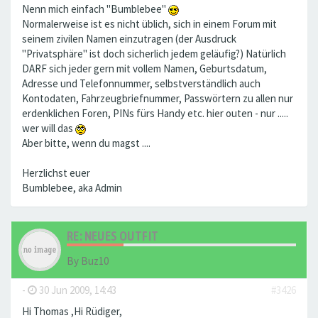
Nenn mich einfach "Bumblebee"
Normalerweise ist es nicht üblich, sich in einem Forum mit
seinem zivilen Namen einzutragen (der Ausdruck
"Privatsphäre" ist doch sicherlich jedem geläufig?) Natürlich
DARF sich jeder gern mit vollem Namen, Geburtsdatum,
Adresse und Telefonnummer, selbstverständlich auch
Kontodaten, Fahrzeugbriefnummer, Passwörtern zu allen nur
erdenklichen Foren, PINs fürs Handy etc. hier outen - nur .....
wer will das
Aber bitte, wenn du magst ....
Herzlichst euer
Bumblebee, aka Admin
RE: NEUES OUTFIT
By
Buz10
-
30 Jun 2009, 14:43
#3426
Hi Thomas ,Hi Rüdiger,