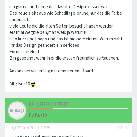
ich glaube und finde das das alte Design besser war.
Das neue sieht aus wie Schädlinge-online,nur das die Farbe
anders ist.
viele Leute die die alten Seiten besucht haben werden
erstmal wegbleiben,man weis ja warum!!!!
also kurz und knapp und das ist meine Meinung Warum habt
Ihr das Design geändert ein seriöses
Forum abgelöst.
Bin gespannt wann hier die ersten freundlich auftauchen.
Ansonsten viel erfolg mit dem neuem Board.
Mfg Buz10
RE: NEUES OUTFIT
By
Buz10
-
22 Jun 2009, 14:25
#3391
Hi an den verantwortlichen des Boards,