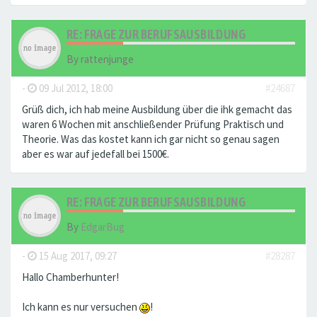
RE: FRAGE ZUR BERUFSAUSBILDUNG
By
rattenjunge
-
09 Jul 2012, 18:00
#24687
Grüß dich, ich hab meine Ausbildung über die ihk gemacht das
waren 6 Wochen mit anschließender Prüfung Praktisch und
Theorie. Was das kostet kann ich gar nicht so genau sagen
aber es war auf jedefall bei 1500€.
RE: FRAGE ZUR BERUFSAUSBILDUNG
By
EdgarBug
-
15 Aug 2017, 09:27
#28287
Hallo Chamberhunter!
Ich kann es nur versuchen
!