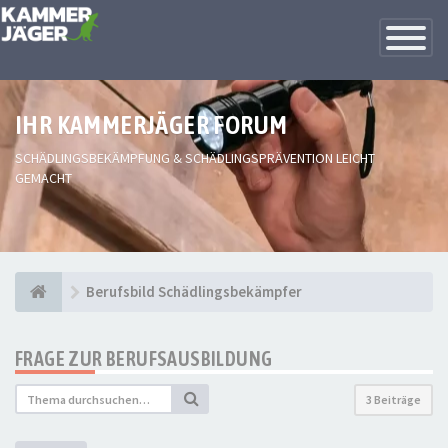
Toggle
Navigatio
IHR KAMMERJÄGER FORUM
SCHÄDLINGSBEKÄMPFUNG & SCHÄDLINGSPRÄVENTION LEICHT
GEMACHT
Berufsbild Schädlingsbekämpfer
FRAGE ZUR BERUFSAUSBILDUNG
3 Beiträge