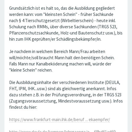
Grundsätzlich ist es halt so, das die Ausbildung gegliedert
werden kann: vom "kleinsten Schein" - früher Sachkunde
nach § 4 Tierschutzgesetzt (Wirbeltierschein) - heute inkl.
Schulung nach RMMs, über diverse Sachkunden (TRGS 523,
Pflanzenschutzsachkunde, Holz-und Bautenschutz usw.), bis
hin zum IHK geprüften/er Schädlingsbekämpfer/in.
Je nachdem in welchem Bereich Mann/Frau arbeiten
will/möchte/soll braucht Mann halt den benötigen Schein.
Falls Mann nur Kanalbeköderung machen will, würde der
"kleine Schein" reichen.
Die Ausbildungsinhalte der verschiedenen Institute (DEULA,
FHT, IPM, IHK...usw.) sind als gleichwertig anerkannt. Infos
dazu stehen z.B. in der Prüfungsverordnung, in der TRGS 523
(Zugangsvoraussetztung, Mindestvoraussetzung usw.). Infos
findest du hier:
https://www.frankfurt-main.ihk.de/beruf ... ekaempfer/
http://www.deula.de/kempen/lehrgaenge/e ... 68bd61ad69