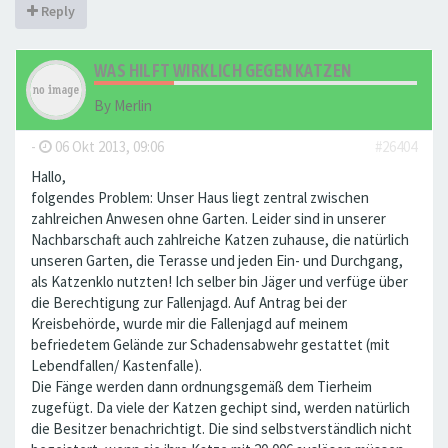
Reply
WAS HILFT WIRKLICH GEGEN KATZEN
By
Merlin
-
06 Okt 2013, 09:06
#26404
Hallo,
folgendes Problem: Unser Haus liegt zentral zwischen
zahlreichen Anwesen ohne Garten. Leider sind in unserer
Nachbarschaft auch zahlreiche Katzen zuhause, die natürlich
unseren Garten, die Terasse und jeden Ein- und Durchgang,
als Katzenklo nutzten! Ich selber bin Jäger und verfüge über
die Berechtigung zur Fallenjagd. Auf Antrag bei der
Kreisbehörde, wurde mir die Fallenjagd auf meinem
befriedetem Gelände zur Schadensabwehr gestattet (mit
Lebendfallen/ Kastenfalle).
Die Fänge werden dann ordnungsgemäß dem Tierheim
zugefügt. Da viele der Katzen gechipt sind, werden natürlich
die Besitzer benachrichtigt. Die sind selbstverständlich nicht