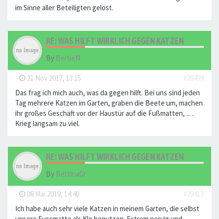
im Sinne aller Beteiligten gelöst.
RE: WAS HILFT WIRKLICH GEGEN KATZEN
By
BertieN
-
21 Nov 2017, 13:15
#28499
Das frag ich mich auch, was da gegen hilft. Bei uns sind jeden
Tag mehrere Katzen im Garten, graben die Beete um, machen
ihr großes Geschäft vor der Haustür auf die Fußmatten, ... .
Krieg langsam zu viel.
RE: WAS HILFT WIRKLICH GEGEN KATZEN
By
BettinaGr
-
08 Mai 2019, 14:40
#29413
Ich habe auch sehr viele Katzen in meinem Garten, die selbst
unsere Fussmatte als Klo benutzen. Extrem nervig und