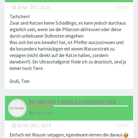
-
26 Apr 2017, 11:23
#28078
Tachchen!
Zwar sind Katzen keine Schädlinge, es kann jedoch durchaus
ärgerlich sein, wenn sie die Pflanzen abfressen oder diese
durch unliebsame Duftnoten eingehen.
Was sich bei uns bewährt hat, ist Pfeffer auszustreuen und
die besonders hartnäckigen mit einem Wasserstrahl zu
verjagen (nicht direkt auf die Katze halten, sondern
daneben!!). Ein Ultraschallgerät finde ich zu drastisch, sind ja
immer noch Tiere.
Gruß, Tom
RE: WAS HILFT WIRKLICH GEGEN KATZEN
By
BettinaGr
-
30 Okt 2017, 16:54
#28463
Einfach mit Wasser verjagen, irgendwann lernen die daraus