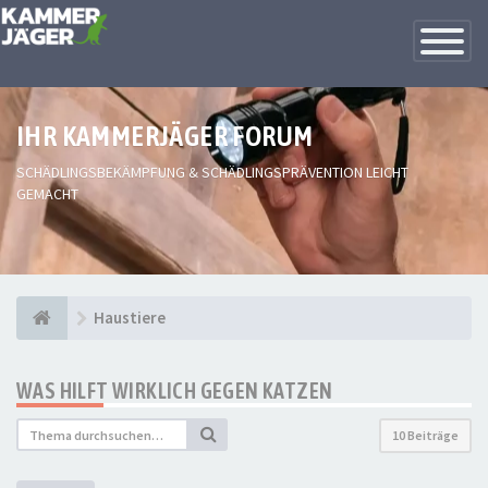
Toggle
Navigatio
IHR KAMMERJÄGER FORUM
SCHÄDLINGSBEKÄMPFUNG & SCHÄDLINGSPRÄVENTION LEICHT
GEMACHT
Haustiere
WAS HILFT WIRKLICH GEGEN KATZEN
10 Beiträge