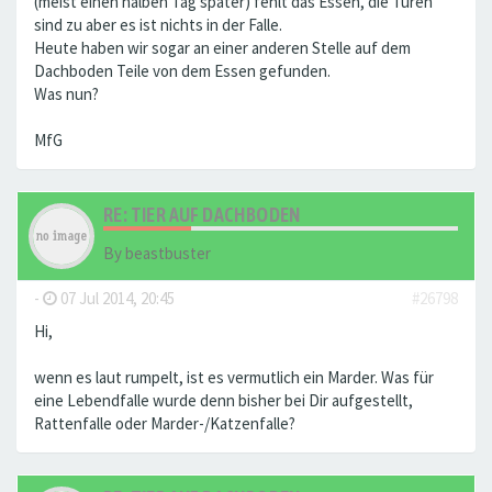
(meist einen halben Tag später) fehlt das Essen, die Türen
sind zu aber es ist nichts in der Falle.
Heute haben wir sogar an einer anderen Stelle auf dem
Dachboden Teile von dem Essen gefunden.
Was nun?
MfG
RE: TIER AUF DACHBODEN
By
beastbuster
-
07 Jul 2014, 20:45
#26798
Hi,
wenn es laut rumpelt, ist es vermutlich ein Marder. Was für
eine Lebendfalle wurde denn bisher bei Dir aufgestellt,
Rattenfalle oder Marder-/Katzenfalle?