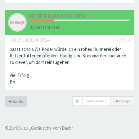
RE: TIER AUF DACHBODEN
By
beastbuster
-
15 Jul 2014, 20:24
#26814
passt schon. Als Köder würde ich ein rohes Hühnerei oder
Katzenfutter empfehlen. Häufig sind Steinmarder aber auch
zu clever, um dort reinzugehen.
Viel Erfolg
Bb
Seite
1
von
1
5 Beiträge
Reply
Zurück zu „Geräusche vom Dach“