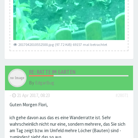
2017042010552500.jpg (97.72 KiB) 69157 mal betrachtet
RE: RATTE IM GARTEN
By
EdgarBug
-
21 Apr 2017, 08:23
#28071
Guten Morgen Flori,
ich gehe davon aus das es eine Wanderratte ist. Sehr
wahrscheinlich nicht nur eine, sondern mehrere, das Sie sich
am Tag zeigt bzw. im Umfeld mehre Löcher (Bauten) sind -
zumindest sieht das so aus.