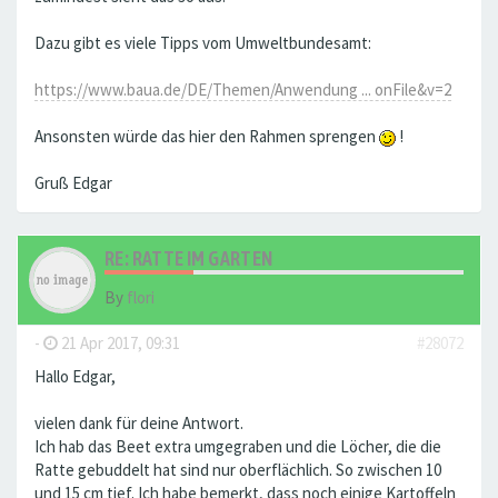
Dazu gibt es viele Tipps vom Umweltbundesamt:
https://www.baua.de/DE/Themen/Anwendung ... onFile&v=2
Ansonsten würde das hier den Rahmen sprengen
!
Gruß Edgar
RE: RATTE IM GARTEN
By
flori
-
21 Apr 2017, 09:31
#28072
Hallo Edgar,
vielen dank für deine Antwort.
Ich hab das Beet extra umgegraben und die Löcher, die die
Ratte gebuddelt hat sind nur oberflächlich. So zwischen 10
und 15 cm tief. Ich habe bemerkt, dass noch einige Kartoffeln