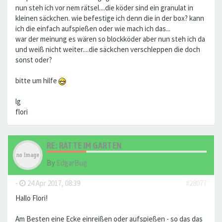
nun steh ich vor nem rätsel....die köder sind ein granulat in
kleinen säckchen. wie befestige ich denn die in der box? kann
ich die einfach aufspießen oder wie mach ich das...
war der meinung es wären so blockköder aber nun steh ich da
und weiß nicht weiter....die säckchen verschleppen die doch
sonst oder?
bitte um hilfe
lg
flori
RE: RATTE IM GARTEN
By
EdgarBug
-
24 Apr 2017, 08:39
#28077
Hallo Flori!
Am Besten eine Ecke einreißen oder aufspießen - so das das