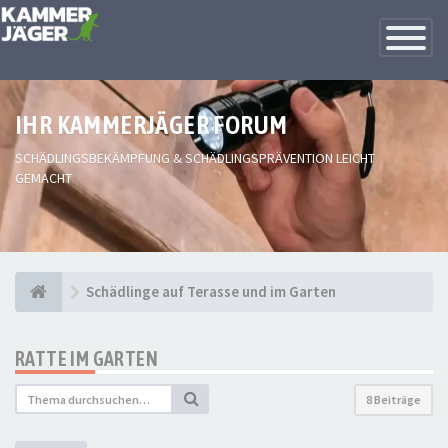
Toggle
Navigatio
IHR KAMMERJÄGER FORUM
SCHÄDLINGSBEKÄMPFUNG & SCHÄDLINGSPRÄVENTION LEICHT
GEMACHT
Schädlinge auf Terasse und im Garten
RATTE IM GARTEN
8 Beiträge