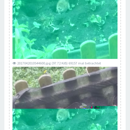
2017042010544600.jpg (97.72 KiB) 69157 mal betrachtet