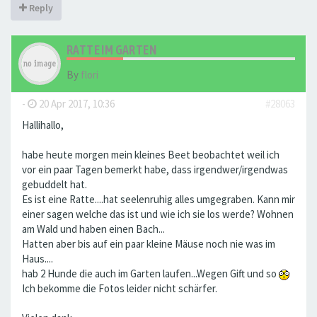
Reply
RATTE IM GARTEN
By
flori
-
20 Apr 2017, 10:36
#28063
Hallihallo,
habe heute morgen mein kleines Beet beobachtet weil ich
vor ein paar Tagen bemerkt habe, dass irgendwer/irgendwas
gebuddelt hat.
Es ist eine Ratte....hat seelenruhig alles umgegraben. Kann mir
einer sagen welche das ist und wie ich sie los werde? Wohnen
am Wald und haben einen Bach...
Hatten aber bis auf ein paar kleine Mäuse noch nie was im
Haus....
hab 2 Hunde die auch im Garten laufen...Wegen Gift und so
Ich bekomme die Fotos leider nicht schärfer.