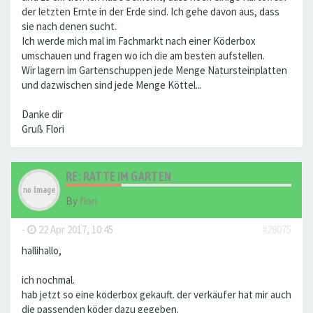
der letzten Ernte in der Erde sind. Ich gehe davon aus, dass
sie nach denen sucht.
Ich werde mich mal im Fachmarkt nach einer Köderbox
umschauen und fragen wo ich die am besten aufstellen.
Wir lagern im Gartenschuppen jede Menge Natursteinplatten
und dazwischen sind jede Menge Köttel...
Danke dir
Gruß Flori
RE: RATTE IM GARTEN
By
flori
-
22 Apr 2017, 10:45
#28075
hallihallo,
ich nochmal.
hab jetzt so eine köderbox gekauft. der verkäufer hat mir auch
die passenden köder dazu gegeben.