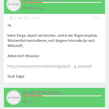
By
EdgarBug
-
27 Apr 2017, 13:16
#28084
Hi,
keine Sorge, dauert ein bischen...sind in der Regel neophob.
Wöchentlich kontrollieren, evtl. längere Intervalle (je nach
Wirkstoff).
Anbei noch Hinweise:
http://www.pestcontrol.basf.de/agroport ... g_book.pdf
Gruß Edgar
RE: RATTE IM GARTEN
By
flori