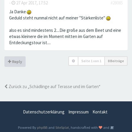
-
27 Apr 2017, 17:52
#28085
Ja Danke
Geduld steht nunmal nicht auf meiner "Stärkenliste"
also es sind mindestens 2....Die große aus dem Beet und eine
etwas kleinere die im Moment mitten im Garten auf
Entdeckungstour ist....
Seite
1
von
1
8 Beiträge
Reply
Zurück zu „Schädlinge auf Terasse und im Garten“
Datenschutzerklärung
Impressum
Kontakt
Powered By
phpBB
and
SiteSplat
, handcrafted with
and