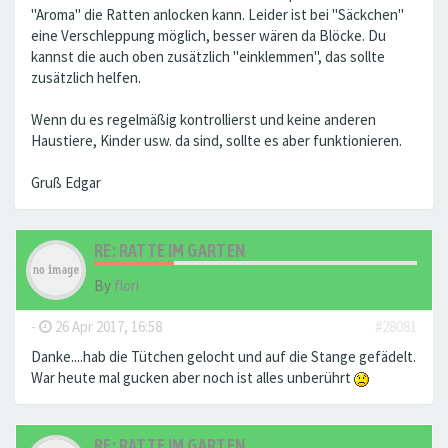
"Aroma" die Ratten anlocken kann. Leider ist bei "Säckchen"
eine Verschleppung möglich, besser wären da Blöcke. Du
kannst die auch oben zusätzlich "einklemmen", das sollte
zusätzlich helfen.
Wenn du es regelmäßig kontrollierst und keine anderen
Haustiere, Kinder usw. da sind, sollte es aber funktionieren.
Gruß Edgar
RE: RATTE IM GARTEN
By
flori
-
26 Apr 2017, 16:58
#28081
Danke....hab die Tütchen gelocht und auf die Stange gefädelt.
War heute mal gucken aber noch ist alles unberührt
RE: RATTE IM GARTEN