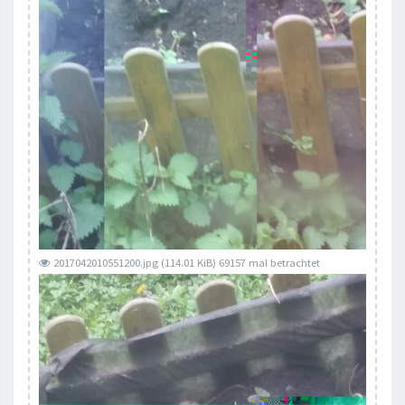
2017042010551200.jpg (114.01 KiB) 69157 mal betrachtet