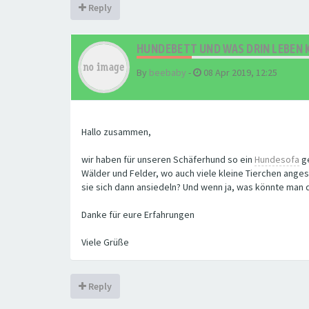
Reply
HUNDEBETT UND WAS DRIN LEBEN 
By
beebaby
-
08 Apr 2019, 12:25
Hallo zusammen,
wir haben für unseren Schäferhund so ein
Hundesofa
ge
Wälder und Felder, wo auch viele kleine Tierchen angesi
sie sich dann ansiedeln? Und wenn ja, was könnte ma
Danke für eure Erfahrungen
Viele Grüße
Reply