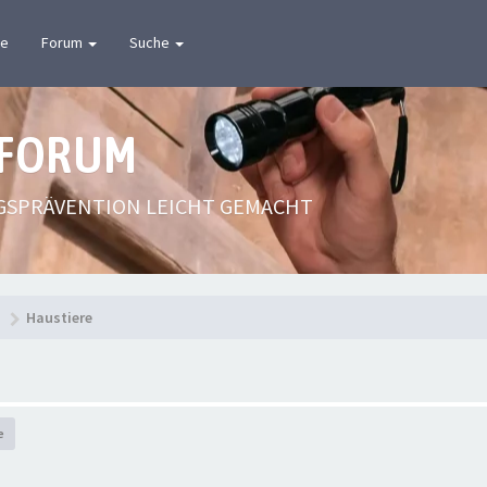
te
Forum
Suche
 FORUM
GSPRÄVENTION LEICHT GEMACHT
n
Haustiere
e